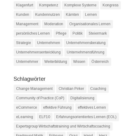
Klagenfurt
Kompetenz
Komplexe Systeme
Kongress
Kunden
Kundennutzen
Kärnten
Lernen
Management
Moderation
Organisationales Lernen
persönliches Lernen
Pflege
Politik
Steiermark
Strategie
Unternehmen
Unternehmensberatung
Unternehmensentwicklung
Unternehmensführung
Unternehmer
Weiterbildung
Wissen
Österreich
Schlagwörter
Change Management
Christian Pirker
Coaching
Community of Practice (CoP)
Digitalisierung
eCommerce
effektive Führung
effektives Lernen
eLearning
ELF10
Erfahrungsorientiertes Lernen (EOL)
Expertsgroup Wirtschaftstraining und Wirtschaftscoaching
Fredmund Malik
Führung
Graz
Hand
Herz