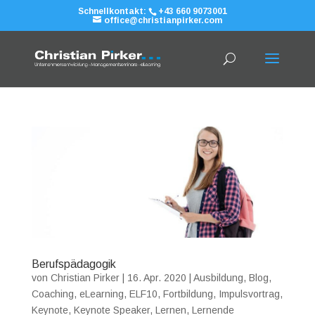
Schnellkontakt:
+43 660 9073001
office@christianpirker.com
Berufspädagogik
von
Christian Pirker
|
16. Apr. 2020
|
Ausbildung
,
Blog
,
Coaching
,
eLearning
,
ELF10
,
Fortbildung
,
Impulsvortrag
,
Keynote
,
Keynote Speaker
,
Lernen
,
Lernende