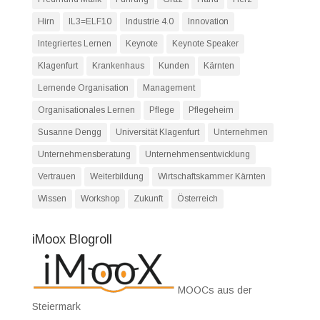
Hirn
IL3=ELF10
Industrie 4.0
Innovation
Integriertes Lernen
Keynote
Keynote Speaker
Klagenfurt
Krankenhaus
Kunden
Kärnten
Lernende Organisation
Management
Organisationales Lernen
Pflege
Pflegeheim
Susanne Dengg
Universität Klagenfurt
Unternehmen
Unternehmensberatung
Unternehmensentwicklung
Vertrauen
Weiterbildung
Wirtschaftskammer Kärnten
Wissen
Workshop
Zukunft
Österreich
iMoox Blogroll
MOOCs aus der
Steiermark