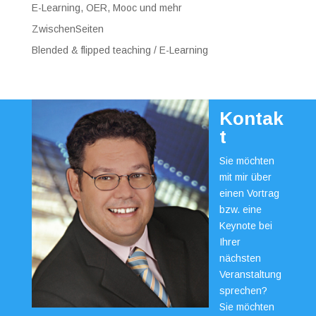
E-Learning, OER, Mooc und mehr
ZwischenSeiten
Blended & flipped teaching / E-Learning
Kontak
t
Sie möchten
mit mir über
einen Vortrag
bzw. eine
Keynote bei
Ihrer
nächsten
Veranstaltung
sprechen?
Sie möchten