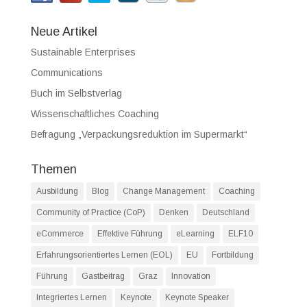
Neue Artikel
Sustainable Enterprises
Communications
Buch im Selbstverlag
Wissenschaftliches Coaching
Befragung „Verpackungsreduktion im Supermarkt“
Themen
Ausbildung
Blog
Change Management
Coaching
Community of Practice (CoP)
Denken
Deutschland
eCommerce
Effektive Führung
eLearning
ELF10
Erfahrungsorientiertes Lernen (EOL)
EU
Fortbildung
Führung
Gastbeitrag
Graz
Innovation
Integriertes Lernen
Keynote
Keynote Speaker