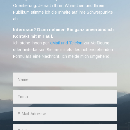
Orientierung. Je nach Ihren Wünschen und Ihrem
Publikum stimme ich die Inhalte auf Ihre Schwerpunkte
ab.
Interesse? Dann nehmen Sie ganz unverbindlich
Kontakt mit mir auf.
Ich stehe Ihnen per
eMail und Telefon
zur Verfügung
oder hinterlassen Sie mir mittels des nebenstehenden
Formulars eine Nachricht. Ich melde mich umgehend.