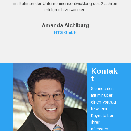
im Rahmen der Unternehmensentwicklung seit 2 Jahren
erfolgreich zusammen.
Amanda Aichlburg
HTS GmbH
Kontak
t
Sie möchten
mit mir über
einen Vortrag
bzw. eine
Keynote bei
Ihrer
nächsten