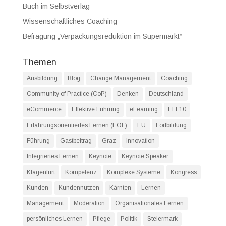
Buch im Selbstverlag
Wissenschaftliches Coaching
Befragung „Verpackungsreduktion im Supermarkt“
Themen
Ausbildung
Blog
Change Management
Coaching
Community of Practice (CoP)
Denken
Deutschland
eCommerce
Effektive Führung
eLearning
ELF10
Erfahrungsorientiertes Lernen (EOL)
EU
Fortbildung
Führung
Gastbeitrag
Graz
Innovation
Integriertes Lernen
Keynote
Keynote Speaker
Klagenfurt
Kompetenz
Komplexe Systeme
Kongress
Kunden
Kundennutzen
Kärnten
Lernen
Management
Moderation
Organisationales Lernen
persönliches Lernen
Pflege
Politik
Steiermark