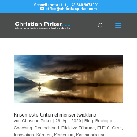
Schnellkontakt:
+43 660 9073001
office@christianpirker.com
Krisenfeste Unternehmensentwicklung
von
Christian Pirker
|
29. Apr. 2020
|
Blog
,
Buchtipp
,
Coaching
,
Deutschland
,
Effektive Führung
,
ELF10
,
Graz
,
Innovation
,
Kärnten
,
Klagenfurt
,
Kommunikation
,