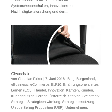
Zusammenarbeit mit dem Institut für
Systemwissenschaften, Innovations- und
Nachhaltigkeitsforschung und den...
Cleanchair
von
Christian Pirker
|
7. Juni 2018
|
Blog
,
Burgenland
,
eBusiness
,
eCommerce
,
ELF10
,
Erfahrungsorientiertes
Lernen (EOL)
,
Handel
,
Innovation
,
Kärnten
,
Kunden
,
Kundennutzen
,
Lernen
,
Österreich
,
Stärken
,
Steiermark
,
Strategie
,
Strategieentwicklung
,
Strategieumsetzung
,
Unique Selling Proposition (USP)
,
Unternehmen
,