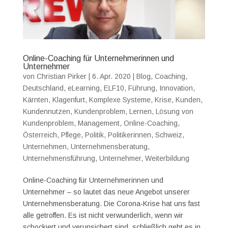
Online-Coaching für Unternehmerinnen und
Unternehmer
von
Christian Pirker
|
6. Apr. 2020
|
Blog
,
Coaching
,
Deutschland
,
eLearning
,
ELF10
,
Führung
,
Innovation
,
Kärnten
,
Klagenfurt
,
Komplexe Systeme
,
Krise
,
Kunden
,
Kundennutzen
,
Kundenproblem
,
Lernen
,
Lösung von
Kundenproblem
,
Management
,
Online-Coaching
,
Österreich
,
Pflege
,
Politik
,
Politikerinnen
,
Schweiz
,
Unternehmen
,
Unternehmensberatung
,
Unternehmensführung
,
Unternehmer
,
Weiterbildung
Online-Coaching für Unternehmerinnen und
Unternehmer – so lautet das neue Angebot unserer
Unternehmensberatung. Die Corona-Krise hat uns fast
alle getroffen. Es ist nicht verwunderlich, wenn wir
schockiert und verunsichert sind, schließlich geht es in