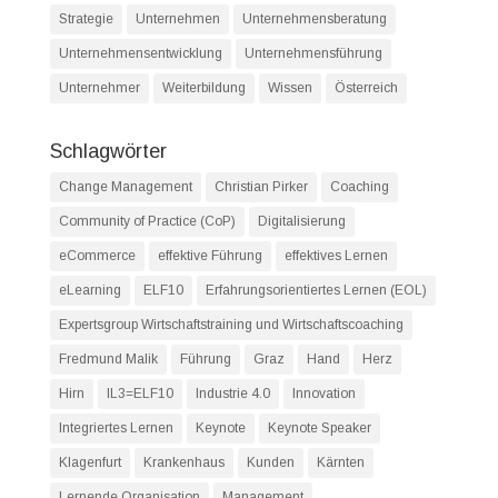
Strategie
Unternehmen
Unternehmensberatung
Unternehmensentwicklung
Unternehmensführung
Unternehmer
Weiterbildung
Wissen
Österreich
Schlagwörter
Change Management
Christian Pirker
Coaching
Community of Practice (CoP)
Digitalisierung
eCommerce
effektive Führung
effektives Lernen
eLearning
ELF10
Erfahrungsorientiertes Lernen (EOL)
Expertsgroup Wirtschaftstraining und Wirtschaftscoaching
Fredmund Malik
Führung
Graz
Hand
Herz
Hirn
IL3=ELF10
Industrie 4.0
Innovation
Integriertes Lernen
Keynote
Keynote Speaker
Klagenfurt
Krankenhaus
Kunden
Kärnten
Lernende Organisation
Management