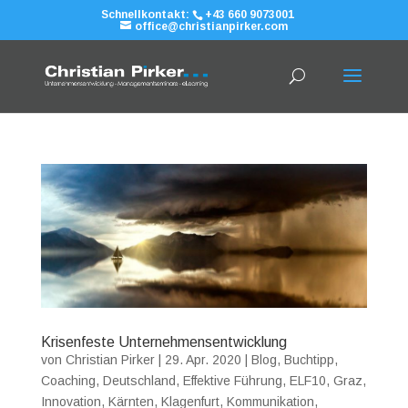
Schnellkontakt:
+43 660 9073001
office@christianpirker.com
Krisenfeste Unternehmensentwicklung
von
Christian Pirker
|
29. Apr. 2020
|
Blog
,
Buchtipp
,
Coaching
,
Deutschland
,
Effektive Führung
,
ELF10
,
Graz
,
Innovation
,
Kärnten
,
Klagenfurt
,
Kommunikation
,