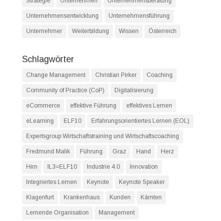
Strategie
Unternehmen
Unternehmensberatung
Unternehmensentwicklung
Unternehmensführung
Unternehmer
Weiterbildung
Wissen
Österreich
Schlagwörter
Change Management
Christian Pirker
Coaching
Community of Practice (CoP)
Digitalisierung
eCommerce
effektive Führung
effektives Lernen
eLearning
ELF10
Erfahrungsorientiertes Lernen (EOL)
Expertsgroup Wirtschaftstraining und Wirtschaftscoaching
Fredmund Malik
Führung
Graz
Hand
Herz
Hirn
IL3=ELF10
Industrie 4.0
Innovation
Integriertes Lernen
Keynote
Keynote Speaker
Klagenfurt
Krankenhaus
Kunden
Kärnten
Lernende Organisation
Management