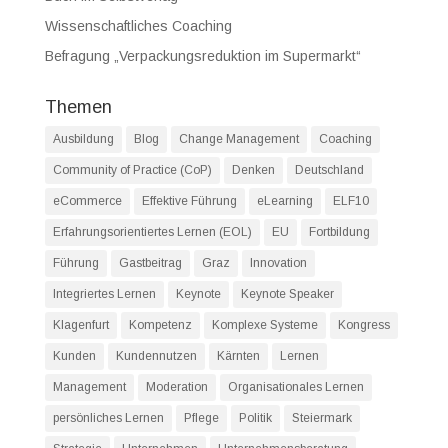
Wissenschaftliches Coaching
Befragung „Verpackungsreduktion im Supermarkt“
Themen
Ausbildung
Blog
Change Management
Coaching
Community of Practice (CoP)
Denken
Deutschland
eCommerce
Effektive Führung
eLearning
ELF10
Erfahrungsorientiertes Lernen (EOL)
EU
Fortbildung
Führung
Gastbeitrag
Graz
Innovation
Integriertes Lernen
Keynote
Keynote Speaker
Klagenfurt
Kompetenz
Komplexe Systeme
Kongress
Kunden
Kundennutzen
Kärnten
Lernen
Management
Moderation
Organisationales Lernen
persönliches Lernen
Pflege
Politik
Steiermark