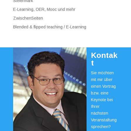
Steiermark
E-Learning, OER, Mooc und mehr
ZwischenSeiten
Blended & flipped teaching / E-Learning
Kontak
t
Sie möchten
mit mir über
einen Vortrag
bzw. eine
Keynote bei
Ihrer
nächsten
Veranstaltung
sprechen?