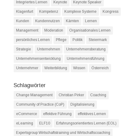
Integriertes Lernen
Keynote
Keynote Speaker
Klagenfurt
Kompetenz
Komplexe Systeme
Kongress
Kunden
Kundennutzen
Kärnten
Lernen
Management
Moderation
Organisationales Lernen
persönliches Lernen
Pflege
Politik
Steiermark
Strategie
Unternehmen
Unternehmensberatung
Unternehmensentwicklung
Unternehmensführung
Unternehmer
Weiterbildung
Wissen
Österreich
Schlagwörter
Change Management
Christian Pirker
Coaching
Community of Practice (CoP)
Digitalisierung
eCommerce
effektive Führung
effektives Lernen
eLearning
ELF10
Erfahrungsorientiertes Lernen (EOL)
Expertsgroup Wirtschaftstraining und Wirtschaftscoaching