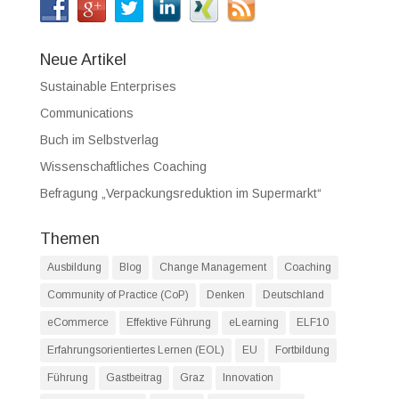
Neue Artikel
Sustainable Enterprises
Communications
Buch im Selbstverlag
Wissenschaftliches Coaching
Befragung „Verpackungsreduktion im Supermarkt“
Themen
Ausbildung
Blog
Change Management
Coaching
Community of Practice (CoP)
Denken
Deutschland
eCommerce
Effektive Führung
eLearning
ELF10
Erfahrungsorientiertes Lernen (EOL)
EU
Fortbildung
Führung
Gastbeitrag
Graz
Innovation