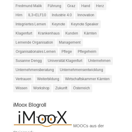
Fredmund Malik
Führung
Graz
Hand
Herz
Hirn
IL3=ELF10
Industrie 4.0
Innovation
Integriertes Lernen
Keynote
Keynote Speaker
Klagenfurt
Krankenhaus
Kunden
Kärnten
Lernende Organisation
Management
Organisationales Lernen
Pflege
Pflegeheim
Susanne Dengg
Universität Klagenfurt
Unternehmen
Unternehmensberatung
Unternehmensentwicklung
Vertrauen
Weiterbildung
Wirtschaftskammer Kärnten
Wissen
Workshop
Zukunft
Österreich
iMoox Blogroll
MOOCs aus der