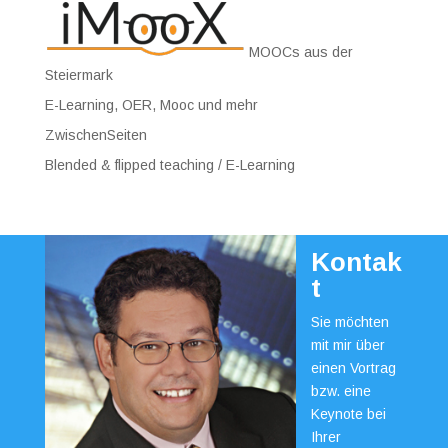
MOOCs aus der
Steiermark
E-Learning, OER, Mooc und mehr
ZwischenSeiten
Blended & flipped teaching / E-Learning
Kontak
t
Sie möchten
mit mir über
einen Vortrag
bzw. eine
Keynote bei
Ihrer