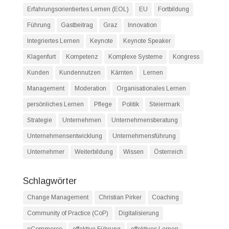
Erfahrungsorientiertes Lernen (EOL)
EU
Fortbildung
Führung
Gastbeitrag
Graz
Innovation
Integriertes Lernen
Keynote
Keynote Speaker
Klagenfurt
Kompetenz
Komplexe Systeme
Kongress
Kunden
Kundennutzen
Kärnten
Lernen
Management
Moderation
Organisationales Lernen
persönliches Lernen
Pflege
Politik
Steiermark
Strategie
Unternehmen
Unternehmensberatung
Unternehmensentwicklung
Unternehmensführung
Unternehmer
Weiterbildung
Wissen
Österreich
Schlagwörter
Change Management
Christian Pirker
Coaching
Community of Practice (CoP)
Digitalisierung