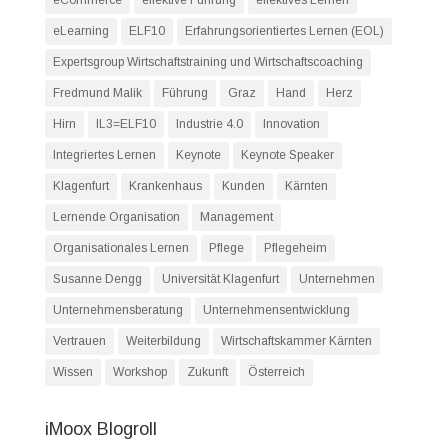
eCommerce
effektive Führung
effektives Lernen
eLearning
ELF10
Erfahrungsorientiertes Lernen (EOL)
Expertsgroup Wirtschaftstraining und Wirtschaftscoaching
Fredmund Malik
Führung
Graz
Hand
Herz
Hirn
IL3=ELF10
Industrie 4.0
Innovation
Integriertes Lernen
Keynote
Keynote Speaker
Klagenfurt
Krankenhaus
Kunden
Kärnten
Lernende Organisation
Management
Organisationales Lernen
Pflege
Pflegeheim
Susanne Dengg
Universität Klagenfurt
Unternehmen
Unternehmensberatung
Unternehmensentwicklung
Vertrauen
Weiterbildung
Wirtschaftskammer Kärnten
Wissen
Workshop
Zukunft
Österreich
iMoox Blogroll