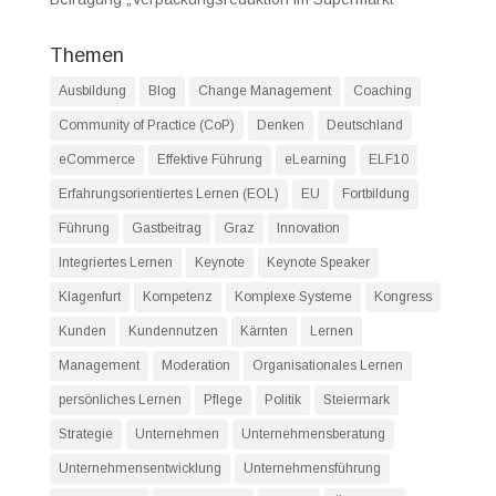
Themen
Ausbildung
Blog
Change Management
Coaching
Community of Practice (CoP)
Denken
Deutschland
eCommerce
Effektive Führung
eLearning
ELF10
Erfahrungsorientiertes Lernen (EOL)
EU
Fortbildung
Führung
Gastbeitrag
Graz
Innovation
Integriertes Lernen
Keynote
Keynote Speaker
Klagenfurt
Kompetenz
Komplexe Systeme
Kongress
Kunden
Kundennutzen
Kärnten
Lernen
Management
Moderation
Organisationales Lernen
persönliches Lernen
Pflege
Politik
Steiermark
Strategie
Unternehmen
Unternehmensberatung
Unternehmensentwicklung
Unternehmensführung