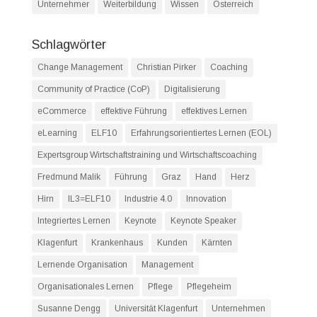
Unternehmer
Weiterbildung
Wissen
Österreich
Schlagwörter
Change Management
Christian Pirker
Coaching
Community of Practice (CoP)
Digitalisierung
eCommerce
effektive Führung
effektives Lernen
eLearning
ELF10
Erfahrungsorientiertes Lernen (EOL)
Expertsgroup Wirtschaftstraining und Wirtschaftscoaching
Fredmund Malik
Führung
Graz
Hand
Herz
Hirn
IL3=ELF10
Industrie 4.0
Innovation
Integriertes Lernen
Keynote
Keynote Speaker
Klagenfurt
Krankenhaus
Kunden
Kärnten
Lernende Organisation
Management
Organisationales Lernen
Pflege
Pflegeheim
Susanne Dengg
Universität Klagenfurt
Unternehmen