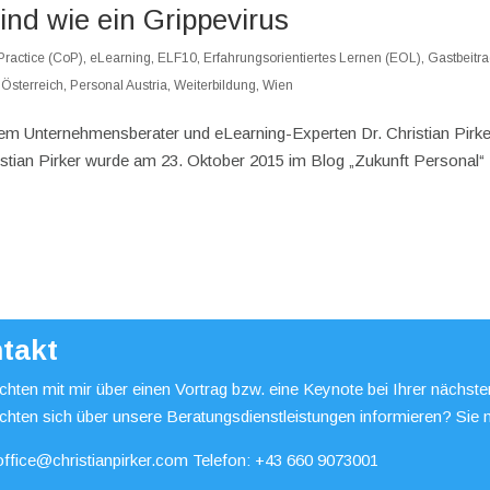
nd wie ein Grippevirus
ractice (CoP)
,
eLearning
,
ELF10
,
Erfahrungsorientiertes Lernen (EOL)
,
Gastbeitr
,
Österreich
,
Personal Austria
,
Weiterbildung
,
Wien
em Unternehmensberater und eLearning-Experten Dr. Christian Pirke
istian Pirker wurde am 23. Oktober 2015 im Blog „Zukunft Personal“
takt
hten mit mir über einen Vortrag bzw. eine Keynote bei Ihrer nächst
chten sich über unsere Beratungsdienstleistungen informieren? Sie 
office@christianpirker.com
Telefon:
+43 660 9073001