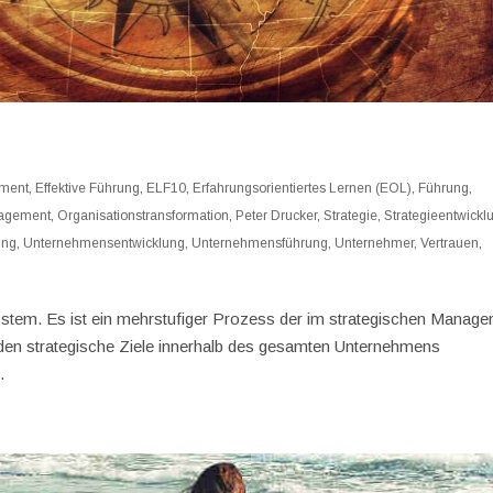
ment
,
Effektive Führung
,
ELF10
,
Erfahrungsorientiertes Lernen (EOL)
,
Führung
,
agement
,
Organisationstransformation
,
Peter Drucker
,
Strategie
,
Strategieentwickl
ung
,
Unternehmensentwicklung
,
Unternehmensführung
,
Unternehmer
,
Vertrauen
,
stem. Es ist ein mehrstufiger Prozess der im strategischen Manag
rden strategische Ziele innerhalb des gesamten Unternehmens
.