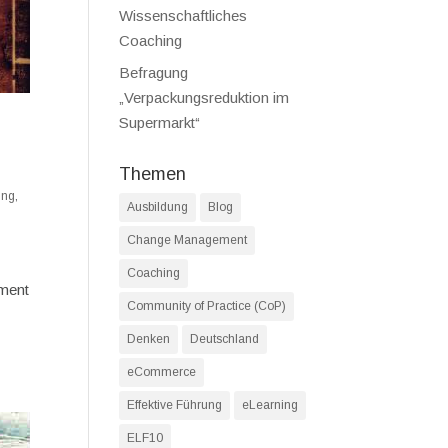
Wissenschaftliches
Coaching
Befragung
„Verpackungsreduktion im
Supermarkt“
Themen
ung
,
Ausbildung
Blog
Change Management
Coaching
ement
Community of Practice (CoP)
Denken
Deutschland
eCommerce
Effektive Führung
eLearning
ELF10