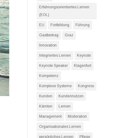
Erfahrungsorientiertes Lernen
(EOL)
EU
Fortbildung
Führung
Gastbeitrag
Graz
Innovation
Integriertes Lernen
Keynote
Keynote Speaker
Klagenfurt
Kompetenz
Komplexe Systeme
Kongress
Kunden
Kundennutzen
Kärnten
Lernen
Management
Moderation
Organisationales Lernen
persönliches Lernen
Pflege