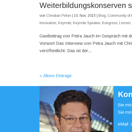
Weiterbildungskonserven si
von
Christian Pirker
|
10. Nov. 2015
|
Blog
,
Community of P
Innovation
,
Keynote
,
Keynote Speaker
,
Kongress
,
Lernen
Gastbeitrag von Petra Jauch im Gespräch mit d
Vorwort Das Interview von Petra Jauch mit Chr
veröffentlicht. Das ist der...
« Ältere Einträge
Kon
Sie möc
Sie mö
eMail: