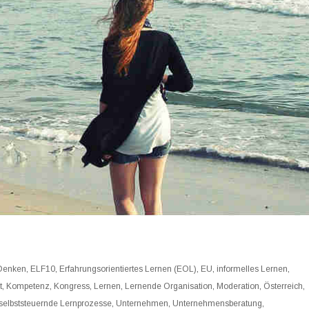
Denken
,
ELF10
,
Erfahrungsorientiertes Lernen (EOL)
,
EU
,
informelles Lernen
,
t
,
Kompetenz
,
Kongress
,
Lernen
,
Lernende Organisation
,
Moderation
,
Österreich
,
selbststeuernde Lernprozesse
,
Unternehmen
,
Unternehmensberatung
,