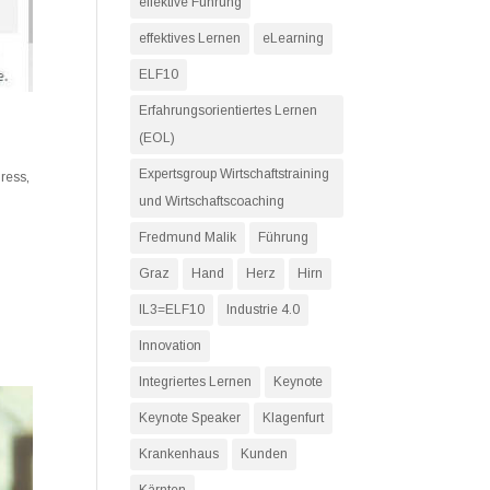
effektive Führung
effektives Lernen
eLearning
ELF10
Erfahrungsorientiertes Lernen
(EOL)
Expertsgroup Wirtschaftstraining
ress
,
und Wirtschaftscoaching
Fredmund Malik
Führung
Graz
Hand
Herz
Hirn
IL3=ELF10
Industrie 4.0
Innovation
Integriertes Lernen
Keynote
Keynote Speaker
Klagenfurt
Krankenhaus
Kunden