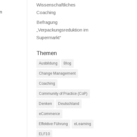
Wissenschaftliches
en
Coaching
Befragung
„Verpackungsreduktion im
Supermarkt“
Themen
Ausbildung
Blog
Change Management
Coaching
Community of Practice (CoP)
Denken
Deutschland
eCommerce
Effektive Führung
eLearning
ELF10