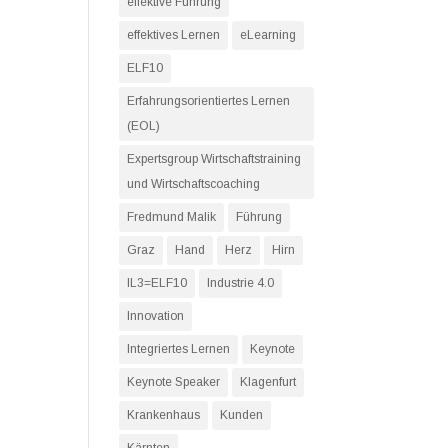
effektive Führung
effektives Lernen
eLearning
ELF10
Erfahrungsorientiertes Lernen
(EOL)
Expertsgroup Wirtschaftstraining
und Wirtschaftscoaching
Fredmund Malik
Führung
Graz
Hand
Herz
Hirn
IL3=ELF10
Industrie 4.0
Innovation
Integriertes Lernen
Keynote
Keynote Speaker
Klagenfurt
Krankenhaus
Kunden