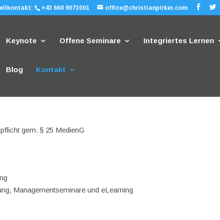
ellkontakt:
+43 660 9073001
office@christianpirker.com
Keynote
Offene Seminare
Integriertes Lernen
Blog
Kontakt
flicht gem. § 25 MedienG
ing
ung, Managementseminare und eLearning