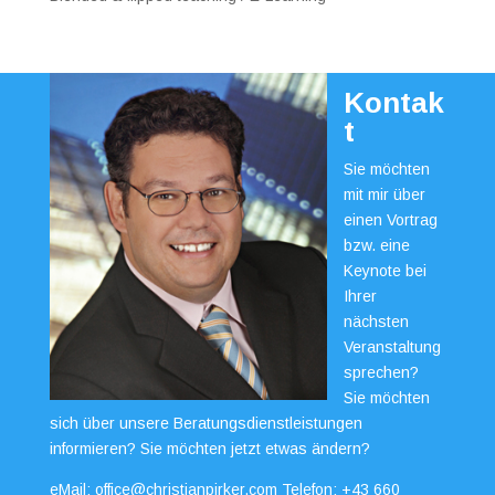
Kontak
t
Sie möchten
mit mir über
einen Vortrag
bzw. eine
Keynote bei
Ihrer
nächsten
Veranstaltung
sprechen?
Sie möchten
sich über unsere Beratungsdienstleistungen
informieren? Sie möchten jetzt etwas ändern?
eMail:
office@christianpirker.com
Telefon:
+43 660