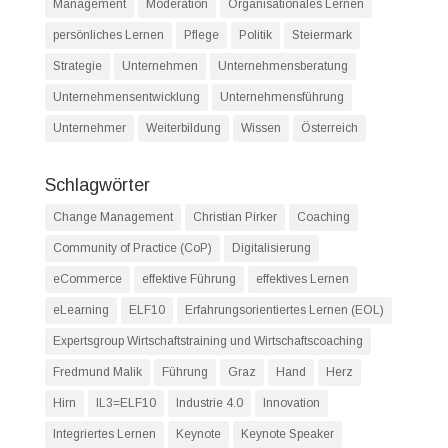
Management
Moderation
Organisationales Lernen
persönliches Lernen
Pflege
Politik
Steiermark
Strategie
Unternehmen
Unternehmensberatung
Unternehmensentwicklung
Unternehmensführung
Unternehmer
Weiterbildung
Wissen
Österreich
Schlagwörter
Change Management
Christian Pirker
Coaching
Community of Practice (CoP)
Digitalisierung
eCommerce
effektive Führung
effektives Lernen
eLearning
ELF10
Erfahrungsorientiertes Lernen (EOL)
Expertsgroup Wirtschaftstraining und Wirtschaftscoaching
Fredmund Malik
Führung
Graz
Hand
Herz
Hirn
IL3=ELF10
Industrie 4.0
Innovation
Integriertes Lernen
Keynote
Keynote Speaker