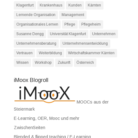
Klagenfurt
Krankenhaus
Kunden
Kärnten
Lernende Organisation
Management
Organisationales Lernen
Pflege
Pflegeheim
Susanne Dengg
Universität Klagenfurt
Unternehmen
Unternehmensberatung
Unternehmensentwicklung
Vertrauen
Weiterbildung
Wirtschaftskammer Kärnten
Wissen
Workshop
Zukunft
Österreich
iMoox Blogroll
MOOCs aus der
Steiermark
E-Learning, OER, Mooc und mehr
ZwischenSeiten
Blended & flipped teaching / E-Learning