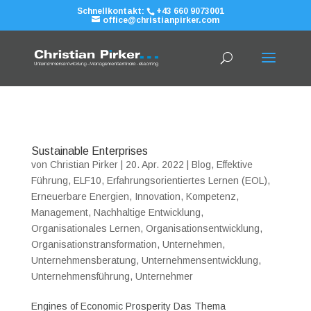
Schnellkontakt:
+43 660 9073001
office@christianpirker.com
Sustainable Enterprises
von
Christian Pirker
|
20. Apr. 2022
|
Blog
,
Effektive
Führung
,
ELF10
,
Erfahrungsorientiertes Lernen (EOL)
,
Erneuerbare Energien
,
Innovation
,
Kompetenz
,
Management
,
Nachhaltige Entwicklung
,
Organisationales Lernen
,
Organisationsentwicklung
,
Organisationstransformation
,
Unternehmen
,
Unternehmensberatung
,
Unternehmensentwicklung
,
Unternehmensführung
,
Unternehmer
Engines of Economic Prosperity Das Thema