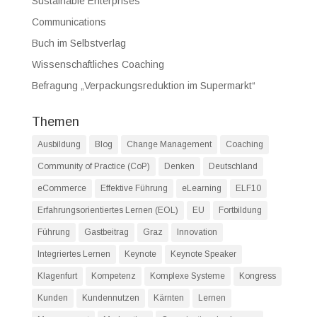
Sustainable Enterprises
Communications
Buch im Selbstverlag
Wissenschaftliches Coaching
Befragung „Verpackungsreduktion im Supermarkt“
Themen
Ausbildung
Blog
Change Management
Coaching
Community of Practice (CoP)
Denken
Deutschland
eCommerce
Effektive Führung
eLearning
ELF10
Erfahrungsorientiertes Lernen (EOL)
EU
Fortbildung
Führung
Gastbeitrag
Graz
Innovation
Integriertes Lernen
Keynote
Keynote Speaker
Klagenfurt
Kompetenz
Komplexe Systeme
Kongress
Kunden
Kundennutzen
Kärnten
Lernen