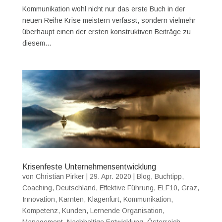
Kommunikation wohl nicht nur das erste Buch in der
neuen Reihe Krise meistern verfasst, sondern vielmehr
überhaupt einen der ersten konstruktiven Beiträge zu
diesem...
Krisenfeste Unternehmensentwicklung
von
Christian Pirker
|
29. Apr. 2020
|
Blog
,
Buchtipp
,
Coaching
,
Deutschland
,
Effektive Führung
,
ELF10
,
Graz
,
Innovation
,
Kärnten
,
Klagenfurt
,
Kommunikation
,
Kompetenz
,
Kunden
,
Lernende Organisation
,
Management
,
Nachhaltige Entwicklung
,
Österreich
,