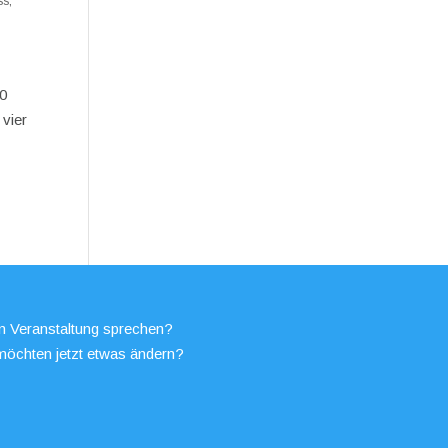
ss
,
00
 vier
en Veranstaltung sprechen?
möchten jetzt etwas ändern?