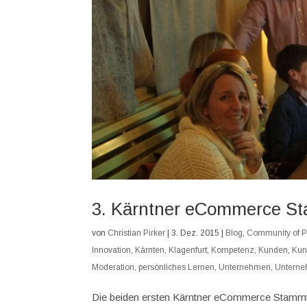
3. Kärntner eCommerce Sta
von
Christian Pirker
|
3. Dez. 2015
|
Blog
,
Community of P
Innovation
,
Kärnten
,
Klagenfurt
,
Kompetenz
,
Kunden
,
Kun
Moderation
,
persönliches Lernen
,
Unternehmen
,
Unterne
Die beiden ersten Kärntner eCommerce Stammtis