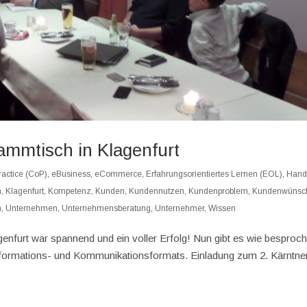
mmtisch in Klagenfurt
actice (CoP)
,
eBusiness
,
eCommerce
,
Erfahrungsorientiertes Lernen (EOL)
,
Hand
n
,
Klagenfurt
,
Kompetenz
,
Kunden
,
Kundennutzen
,
Kundenproblem
,
Kundenwünsc
n
,
Unternehmen
,
Unternehmensberatung
,
Unternehmer
,
Wissen
nfurt war spannend und ein voller Erfolg! Nun gibt es wie besproc
nformations- und Kommunikationsformats. Einladung zum 2. Kärntne