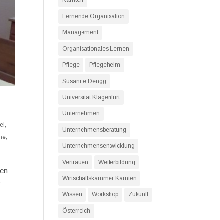
Kärnten
Lernende Organisation
Management
Organisationales Lernen
Pflege
Pflegeheim
Susanne Dengg
Universität Klagenfurt
Unternehmen
el
,
Unternehmensberatung
he
,
Unternehmensentwicklung
Vertrauen
Weiterbildung
hen
Wirtschaftskammer Kärnten
r
Wissen
Workshop
Zukunft
Österreich