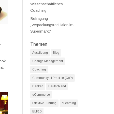
Wissenschaftliches
Coaching
Befragung
„Verpackungsreduktion im
Supermarkt“
g
,
Themen
Ausbildung
Blog
Book
Change Management
nat
Coaching
Community of Practice (CoP)
Denken
Deutschland
eCommerce
Effektive Führung
eLearning
ELF10