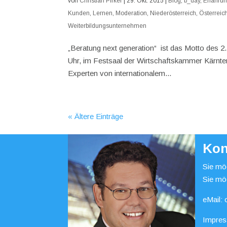
von
Christian Pirker
|
29. Okt. 2015
|
Blog
,
b_day
,
Erfahrun
Kunden
,
Lernen
,
Moderation
,
Niederösterreich
,
Österreic
Weiterbildungsunternehmen
„Beratung next generation“ ist das Motto des 2
Uhr, im Festsaal der Wirtschaftskammer Kärnten,
Experten von internationalem...
« Ältere Einträge
Kon
Sie möc
Sie mö
eMail:
Impre