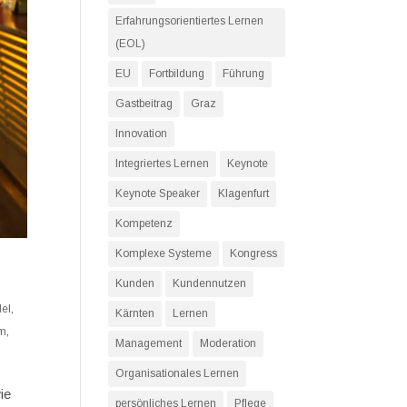
Erfahrungsorientiertes Lernen
(EOL)
EU
Fortbildung
Führung
Gastbeitrag
Graz
Innovation
Integriertes Lernen
Keynote
Keynote Speaker
Klagenfurt
Kompetenz
Komplexe Systeme
Kongress
Kunden
Kundennutzen
el
,
Kärnten
Lernen
em
,
Management
Moderation
Organisationales Lernen
ie
persönliches Lernen
Pflege