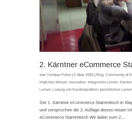
2. Kärntner eCommerce Sta
von
Christian Pirker
|
3. Nov. 2015
|
Blog
,
Community of Pr
Implizites Wissen
,
Innovation
,
Integriertes Lernen
,
Kärnte
Lernen
,
Lösung von Kundenproblem
,
persönliches Lerne
Der 1. Kärntner eCommerce Stammtisch in Klage
und versprochen die 2. Auflage dieses neuen I
eCommerce Stammtisch Wir laden zum 2....