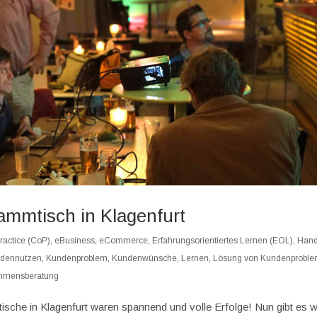
mmtisch in Klagenfurt
ractice (CoP)
,
eBusiness
,
eCommerce
,
Erfahrungsorientiertes Lernen (EOL)
,
Hand
dennutzen
,
Kundenproblem
,
Kundenwünsche
,
Lernen
,
Lösung von Kundenprobl
hmensberatung
che in Klagenfurt waren spannend und volle Erfolge! Nun gibt es w