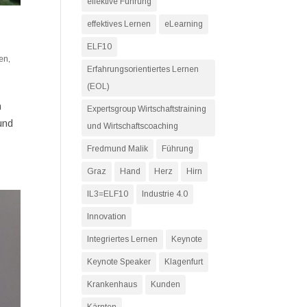
effektive Führung
effektives Lernen
eLearning
ELF10
en
,
Erfahrungsorientiertes Lernen
(EOL)
n
Expertsgroup Wirtschaftstraining
und
und Wirtschaftscoaching
Fredmund Malik
Führung
Graz
Hand
Herz
Hirn
IL3=ELF10
Industrie 4.0
Innovation
Integriertes Lernen
Keynote
Keynote Speaker
Klagenfurt
Krankenhaus
Kunden