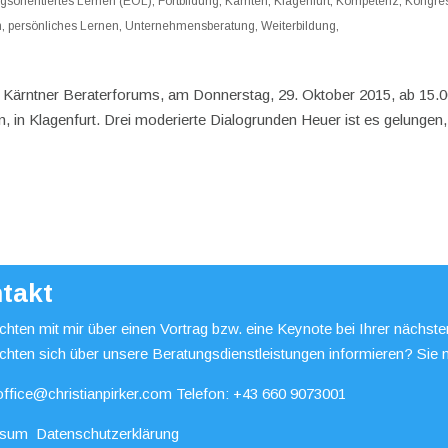
gsorientiertes Lernen (EOL)
,
Fortbildung
,
Kärnten
,
Klagenfurt
,
Kompetenz
,
Kongre
h
,
persönliches Lernen
,
Unternehmensberatung
,
Weiterbildung
,
. Kärntner Beraterforums, am Donnerstag, 29. Oktober 2015, ab 15.
 in Klagenfurt. Drei moderierte Dialogrunden Heuer ist es gelungen,
takt
hten mit mir über einen Vortrag bzw. eine Keynote bei Ihrer nächst
chten sich über unsere Beratungsdienstleistungen informieren? Sie 
office@christianpirker.com
Telefon:
+43 660 9073001
ssum
Datenschutzerklärung