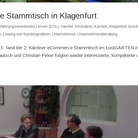
 Stammtisch in Klagenfurt
rfahrungsorientiertes Lernen (EOL)
,
Handel
,
Innovation
,
Kärnten
,
Klagenfurt
,
Kund
n
,
Lösung von Kundenproblem
,
Unternehmen
,
Unternehmensberatung
015 fand der 2. Kärntner eCommerce Stammtisch im LustGARTEN i
autsch und Christian Pirker folgten wieder interessierte, kompetente 