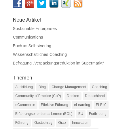
Neue Artikel
Sustainable Enterprises
Communications
Buch im Selbstverlag
Wissenschaftliches Coaching
Befragung „Verpackungsreduktion im Supermarkt“
Themen
Ausbildung
Blog
Change Management
Coaching
Community of Practice (CoP)
Denken
Deutschland
eCommerce
Effektive Führung
eLearning
ELF10
Erfahrungsorientiertes Lernen (EOL)
EU
Fortbildung
Führung
Gastbeitrag
Graz
Innovation