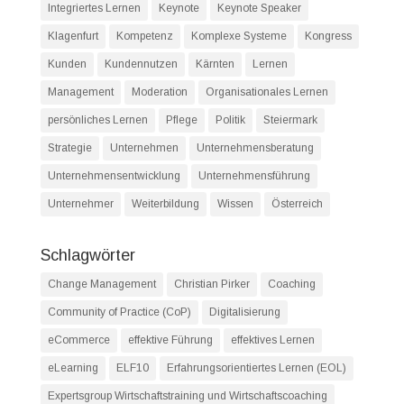
Integriertes Lernen
Keynote
Keynote Speaker
Klagenfurt
Kompetenz
Komplexe Systeme
Kongress
Kunden
Kundennutzen
Kärnten
Lernen
Management
Moderation
Organisationales Lernen
persönliches Lernen
Pflege
Politik
Steiermark
Strategie
Unternehmen
Unternehmensberatung
Unternehmensentwicklung
Unternehmensführung
Unternehmer
Weiterbildung
Wissen
Österreich
Schlagwörter
Change Management
Christian Pirker
Coaching
Community of Practice (CoP)
Digitalisierung
eCommerce
effektive Führung
effektives Lernen
eLearning
ELF10
Erfahrungsorientiertes Lernen (EOL)
Expertsgroup Wirtschaftstraining und Wirtschaftscoaching