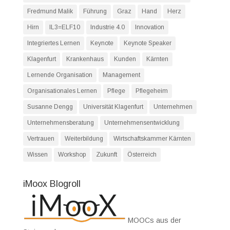
Fredmund Malik
Führung
Graz
Hand
Herz
Hirn
IL3=ELF10
Industrie 4.0
Innovation
Integriertes Lernen
Keynote
Keynote Speaker
Klagenfurt
Krankenhaus
Kunden
Kärnten
Lernende Organisation
Management
Organisationales Lernen
Pflege
Pflegeheim
Susanne Dengg
Universität Klagenfurt
Unternehmen
Unternehmensberatung
Unternehmensentwicklung
Vertrauen
Weiterbildung
Wirtschaftskammer Kärnten
Wissen
Workshop
Zukunft
Österreich
iMoox Blogroll
MOOCs aus der