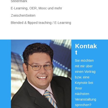
Steiermark
E-Learning, OER, Mooc und mehr
ZwischenSeiten
Blended & flipped teaching / E-Learning
Kontak
t
Sie möchten
mit mir über
einen Vortrag
bzw. eine
Keynote bei
Ihrer
nächsten
Veranstaltung
sprechen?