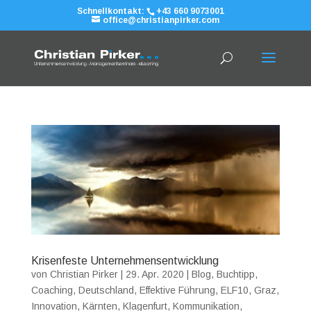
Schnellkontakt:
+43 660 9073001
office@christianpirker.com
Krisenfeste Unternehmensentwicklung
von
Christian Pirker
|
29. Apr. 2020
|
Blog
,
Buchtipp
,
Coaching
,
Deutschland
,
Effektive Führung
,
ELF10
,
Graz
,
Innovation
,
Kärnten
,
Klagenfurt
,
Kommunikation
,