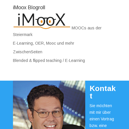
iMoox Blogroll
MOOCs aus der
Steiermark
E-Learning, OER, Mooc und mehr
ZwischenSeiten
Blended & flipped teaching / E-Learning
Kontak
t
Sie möchten
mit mir über
einen Vortrag
bzw. eine