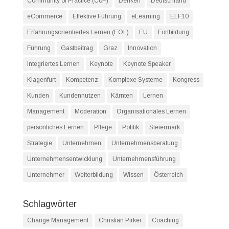
Community of Practice (CoP)
Denken
Deutschland
eCommerce
Effektive Führung
eLearning
ELF10
Erfahrungsorientiertes Lernen (EOL)
EU
Fortbildung
Führung
Gastbeitrag
Graz
Innovation
Integriertes Lernen
Keynote
Keynote Speaker
Klagenfurt
Kompetenz
Komplexe Systeme
Kongress
Kunden
Kundennutzen
Kärnten
Lernen
Management
Moderation
Organisationales Lernen
persönliches Lernen
Pflege
Politik
Steiermark
Strategie
Unternehmen
Unternehmensberatung
Unternehmensentwicklung
Unternehmensführung
Unternehmer
Weiterbildung
Wissen
Österreich
Schlagwörter
Change Management
Christian Pirker
Coaching