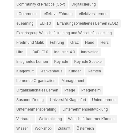
Community of Practice (CoP)
Digitalisierung
eCommerce
effektive Führung
effektives Lernen
eLearning
ELF10
Erfahrungsorientiertes Lernen (EOL)
Expertsgroup Wirtschaftstraining und Wirtschaftscoaching
Fredmund Malik
Führung
Graz
Hand
Herz
Hirn
IL3=ELF10
Industrie 4.0
Innovation
Integriertes Lernen
Keynote
Keynote Speaker
Klagenfurt
Krankenhaus
Kunden
Kärnten
Lernende Organisation
Management
Organisationales Lernen
Pflege
Pflegeheim
Susanne Dengg
Universität Klagenfurt
Unternehmen
Unternehmensberatung
Unternehmensentwicklung
Vertrauen
Weiterbildung
Wirtschaftskammer Kärnten
Wissen
Workshop
Zukunft
Österreich