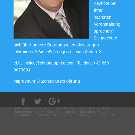
Keynote bei
Ihrer
nächsten
Veranstaltung
sprechen?
Sie möchten
sich über unsere Beratungsdienstleistungen
informieren? Sie möchten jetzt etwas ändern?
eMail:
office@christianpirker.com
Telefon:
+43 660
9073001
Impressum
Datenschutzerklärung
Unternehmensberater und Keynote Speaker in den Bereichen
Unternehmensentwicklung, Führung und eLearning. Aktuelle
Spezialthemen sind Industrie 4.0, Digitalisierung und Innovation.