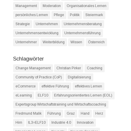
Management
Moderation
Organisationales Lernen
persönliches Lernen
Pflege
Politik
Steiermark
Strategie
Unternehmen
Unternehmensberatung
Unternehmensentwicklung
Unternehmensführung
Unternehmer
Weiterbildung
Wissen
Österreich
Schlagwörter
Change Management
Christian Pirker
Coaching
Community of Practice (CoP)
Digitalisierung
eCommerce
effektive Führung
effektives Lernen
eLearning
ELF10
Erfahrungsorientiertes Lernen (EOL)
Expertsgroup Wirtschaftstraining und Wirtschaftscoaching
Fredmund Malik
Führung
Graz
Hand
Herz
Hirn
IL3=ELF10
Industrie 4.0
Innovation