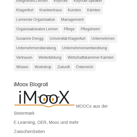
Integriertes Lernen
Keynote
Keynote Speaker
Klagenfurt
Krankenhaus
Kunden
Kärnten
Lernende Organisation
Management
Organisationales Lernen
Pflege
Pflegeheim
Susanne Dengg
Universität Klagenfurt
Unternehmen
Unternehmensberatung
Unternehmensentwicklung
Vertrauen
Weiterbildung
Wirtschaftskammer Kärnten
Wissen
Workshop
Zukunft
Österreich
iMoox Blogroll
MOOCs aus der
Steiermark
E-Learning, OER, Mooc und mehr
ZwischenSeiten