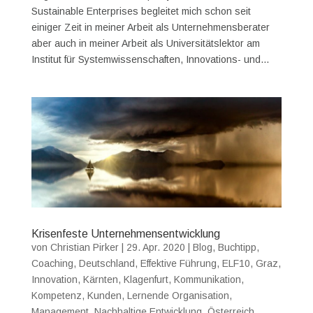
Sustainable Enterprises begleitet mich schon seit
einiger Zeit in meiner Arbeit als Unternehmensberater
aber auch in meiner Arbeit als Universitätslektor am
Institut für Systemwissenschaften, Innovations- und...
Krisenfeste Unternehmensentwicklung
von
Christian Pirker
|
29. Apr. 2020
|
Blog
,
Buchtipp
,
Coaching
,
Deutschland
,
Effektive Führung
,
ELF10
,
Graz
,
Innovation
,
Kärnten
,
Klagenfurt
,
Kommunikation
,
Kompetenz
,
Kunden
,
Lernende Organisation
,
Management
,
Nachhaltige Entwicklung
,
Österreich
,