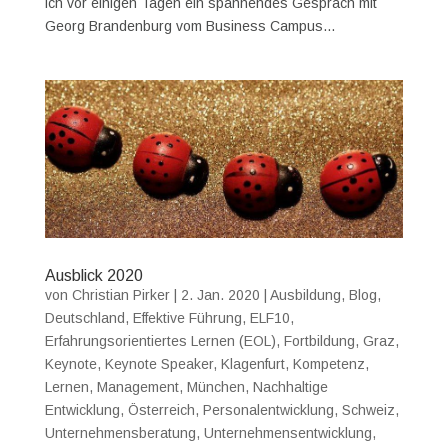
ich vor einigen Tagen ein spannendes Gespräch mit
Georg Brandenburg vom Business Campus...
Ausblick 2020
von
Christian Pirker
|
2. Jan. 2020
|
Ausbildung
,
Blog
,
Deutschland
,
Effektive Führung
,
ELF10
,
Erfahrungsorientiertes Lernen (EOL)
,
Fortbildung
,
Graz
,
Keynote
,
Keynote Speaker
,
Klagenfurt
,
Kompetenz
,
Lernen
,
Management
,
München
,
Nachhaltige
Entwicklung
,
Österreich
,
Personalentwicklung
,
Schweiz
,
Unternehmensberatung
,
Unternehmensentwicklung
,