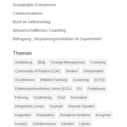
Sustainable Enterprises
Communications
Buch im Selbstverlag
Wissenschaftliches Coaching
Befragung „Verpackungsreduktion im Supermarkt“
Themen
Ausbildung
Blog
Change Management
Coaching
Community of Practice (CoP)
Denken
Deutschland
eCommerce
Effektive Führung
eLearning
ELF10
Erfahrungsorientiertes Lernen (EOL)
EU
Fortbildung
Führung
Gastbeitrag
Graz
Innovation
Integriertes Lernen
Keynote
Keynote Speaker
Klagenfurt
Kompetenz
Komplexe Systeme
Kongress
Kunden
Kundennutzen
Kärnten
Lernen