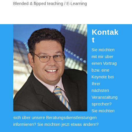
Blended & flipped teaching / E-Learning
Kontak
t
Sie möchten
mit mir über
einen Vortrag
bzw. eine
Keynote bei
Ihrer
nächsten
Veranstaltung
sprechen?
Sie möchten
sich über unsere Beratungsdienstleistungen
informieren? Sie möchten jetzt etwas ändern?