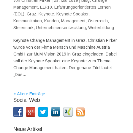
von
Christian Pirker
|
29. Mai 2019
|
Blog
,
Change
Management
,
ELF10
,
Erfahrungsorientiertes Lernen
(EOL)
,
Graz
,
Keynote
,
Keynote Speaker
,
Kommunikation
,
Kunden
,
Management
,
Österreich
,
Steiermark
,
Unternehmensentwicklung
,
Weiterbildung
Keynote Change Management in Graz. Christian Pirker
wurde von der Firma Mensch und Maschine Austria
GmbH zur MuM Vision 2019 in Graz eingeladen. Dabei
soll der Keynote Speaker eine Keynote zum Thema
Change Management halten. Der genaue Titel lautet:
„Das...
« Ältere Einträge
Social Web
Neue Artikel