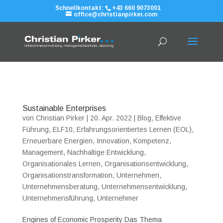
Schnellkontakt:
+43 660 9073001
office@christianpirker.com
Sustainable Enterprises
von
Christian Pirker
|
20. Apr. 2022
|
Blog
,
Effektive
Führung
,
ELF10
,
Erfahrungsorientiertes Lernen (EOL)
,
Erneuerbare Energien
,
Innovation
,
Kompetenz
,
Management
,
Nachhaltige Entwicklung
,
Organisationales Lernen
,
Organisationsentwicklung
,
Organisationstransformation
,
Unternehmen
,
Unternehmensberatung
,
Unternehmensentwicklung
,
Unternehmensführung
,
Unternehmer
Engines of Economic Prosperity Das Thema