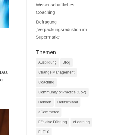
Wissenschaftliches
Coaching
Befragung
„Verpackungsreduktion im
Supermarkt“
Themen
Ausbildung
Blog
. Das
Change Management
er
Coaching
Community of Practice (CoP)
Denken
Deutschland
eCommerce
Effektive Führung
eLearning
ELF10