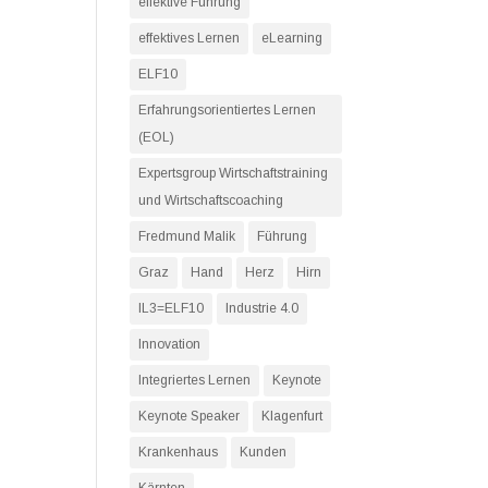
effektive Führung
effektives Lernen
eLearning
ELF10
Erfahrungsorientiertes Lernen
(EOL)
Expertsgroup Wirtschaftstraining
und Wirtschaftscoaching
Fredmund Malik
Führung
Graz
Hand
Herz
Hirn
IL3=ELF10
Industrie 4.0
Innovation
Integriertes Lernen
Keynote
Keynote Speaker
Klagenfurt
Krankenhaus
Kunden