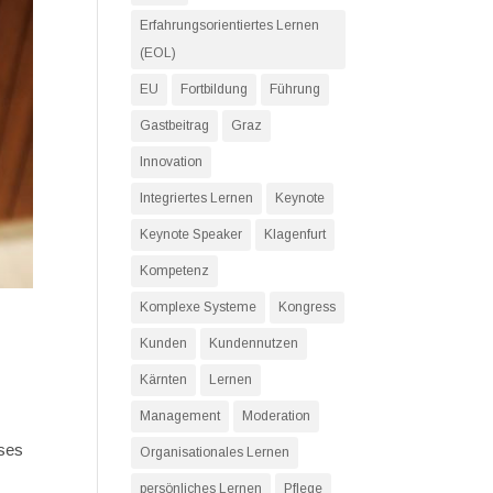
Erfahrungsorientiertes Lernen
(EOL)
EU
Fortbildung
Führung
Gastbeitrag
Graz
Innovation
Integriertes Lernen
Keynote
Keynote Speaker
Klagenfurt
Kompetenz
Komplexe Systeme
Kongress
Kunden
Kundennutzen
Kärnten
Lernen
Management
Moderation
eses
Organisationales Lernen
persönliches Lernen
Pflege