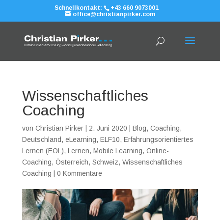
Schnellkontakt:
+43 660 9073001
office@christianpirker.com
Wissenschaftliches
Coaching
von
Christian Pirker
|
2. Juni 2020
|
Blog
,
Coaching
,
Deutschland
,
eLearning
,
ELF10
,
Erfahrungsorientiertes
Lernen (EOL)
,
Lernen
,
Mobile Learning
,
Online-
Coaching
,
Österreich
,
Schweiz
,
Wissenschaftliches
Coaching
|
0 Kommentare