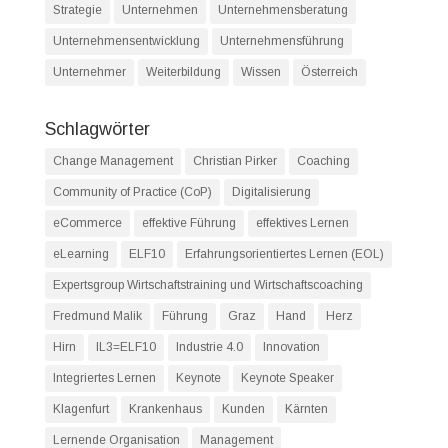
Strategie
Unternehmen
Unternehmensberatung
Unternehmensentwicklung
Unternehmensführung
Unternehmer
Weiterbildung
Wissen
Österreich
Schlagwörter
Change Management
Christian Pirker
Coaching
Community of Practice (CoP)
Digitalisierung
eCommerce
effektive Führung
effektives Lernen
eLearning
ELF10
Erfahrungsorientiertes Lernen (EOL)
Expertsgroup Wirtschaftstraining und Wirtschaftscoaching
Fredmund Malik
Führung
Graz
Hand
Herz
Hirn
IL3=ELF10
Industrie 4.0
Innovation
Integriertes Lernen
Keynote
Keynote Speaker
Klagenfurt
Krankenhaus
Kunden
Kärnten
Lernende Organisation
Management