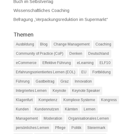
Buch im Selbstverlag
Wissenschaftliches Coaching
Befragung „Verpackungsreduktion im Supermarkt“
Themen
Ausbildung
Blog
Change Management
Coaching
Community of Practice (CoP)
Denken
Deutschland
eCommerce
Effektive Führung
eLearning
ELF10
Erfahrungsorientiertes Lernen (EOL)
EU
Fortbildung
Führung
Gastbeitrag
Graz
Innovation
Integriertes Lernen
Keynote
Keynote Speaker
Klagenfurt
Kompetenz
Komplexe Systeme
Kongress
Kunden
Kundennutzen
Kärnten
Lernen
Management
Moderation
Organisationales Lernen
persönliches Lernen
Pflege
Politik
Steiermark