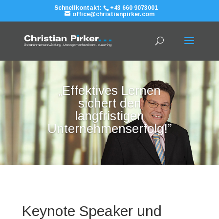
Schnellkontakt:
+43 660 9073001
office@christianpirker.com
„Effektives Lernen
sichert den
langfristigen
Unternehmenserfolg!”
Keynote Speaker und