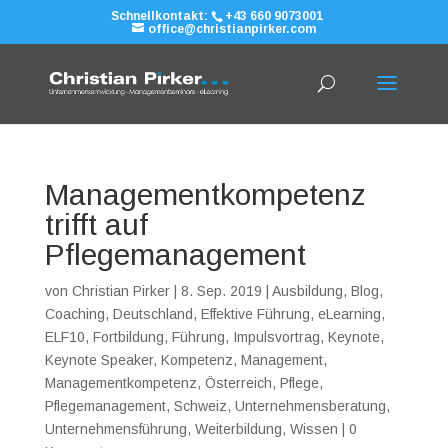
Schnellkontakt:
+43 660 9073001
office@christianpirker.com
Managementkompetenz
trifft auf
Pflegemanagement
von
Christian Pirker
|
8. Sep. 2019
|
Ausbildung
,
Blog
,
Coaching
,
Deutschland
,
Effektive Führung
,
eLearning
,
ELF10
,
Fortbildung
,
Führung
,
Impulsvortrag
,
Keynote
,
Keynote Speaker
,
Kompetenz
,
Management
,
Managementkompetenz
,
Österreich
,
Pflege
,
Pflegemanagement
,
Schweiz
,
Unternehmensberatung
,
Unternehmensführung
,
Weiterbildung
,
Wissen
|
0