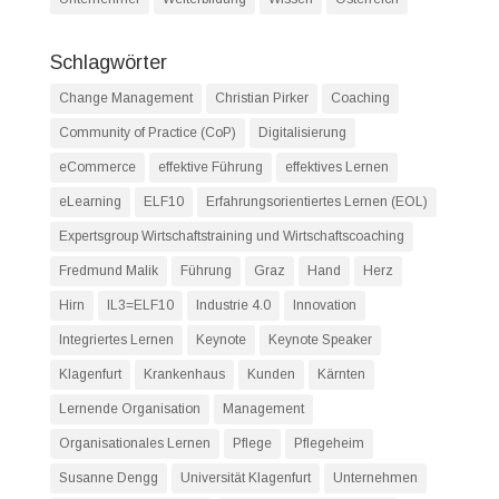
Schlagwörter
Change Management
Christian Pirker
Coaching
Community of Practice (CoP)
Digitalisierung
eCommerce
effektive Führung
effektives Lernen
eLearning
ELF10
Erfahrungsorientiertes Lernen (EOL)
Expertsgroup Wirtschaftstraining und Wirtschaftscoaching
Fredmund Malik
Führung
Graz
Hand
Herz
Hirn
IL3=ELF10
Industrie 4.0
Innovation
Integriertes Lernen
Keynote
Keynote Speaker
Klagenfurt
Krankenhaus
Kunden
Kärnten
Lernende Organisation
Management
Organisationales Lernen
Pflege
Pflegeheim
Susanne Dengg
Universität Klagenfurt
Unternehmen