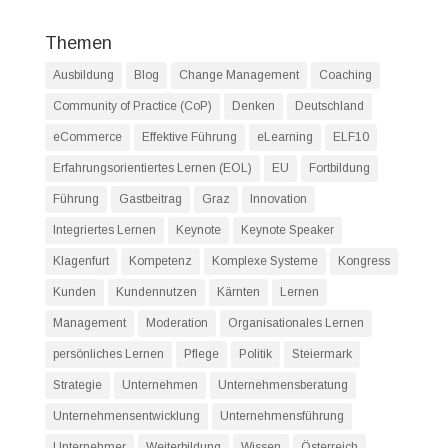
Themen
Ausbildung
Blog
Change Management
Coaching
Community of Practice (CoP)
Denken
Deutschland
eCommerce
Effektive Führung
eLearning
ELF10
Erfahrungsorientiertes Lernen (EOL)
EU
Fortbildung
Führung
Gastbeitrag
Graz
Innovation
Integriertes Lernen
Keynote
Keynote Speaker
Klagenfurt
Kompetenz
Komplexe Systeme
Kongress
Kunden
Kundennutzen
Kärnten
Lernen
Management
Moderation
Organisationales Lernen
persönliches Lernen
Pflege
Politik
Steiermark
Strategie
Unternehmen
Unternehmensberatung
Unternehmensentwicklung
Unternehmensführung
Unternehmer
Weiterbildung
Wissen
Österreich