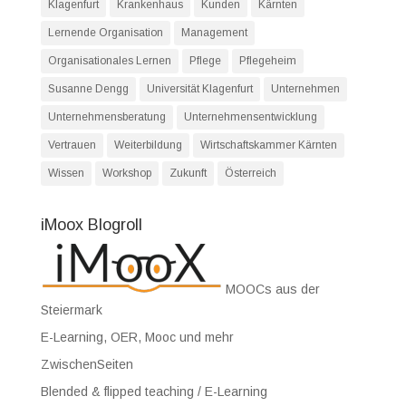
Klagenfurt
Krankenhaus
Kunden
Kärnten
Lernende Organisation
Management
Organisationales Lernen
Pflege
Pflegeheim
Susanne Dengg
Universität Klagenfurt
Unternehmen
Unternehmensberatung
Unternehmensentwicklung
Vertrauen
Weiterbildung
Wirtschaftskammer Kärnten
Wissen
Workshop
Zukunft
Österreich
iMoox Blogroll
MOOCs aus der
Steiermark
E-Learning, OER, Mooc und mehr
ZwischenSeiten
Blended & flipped teaching / E-Learning