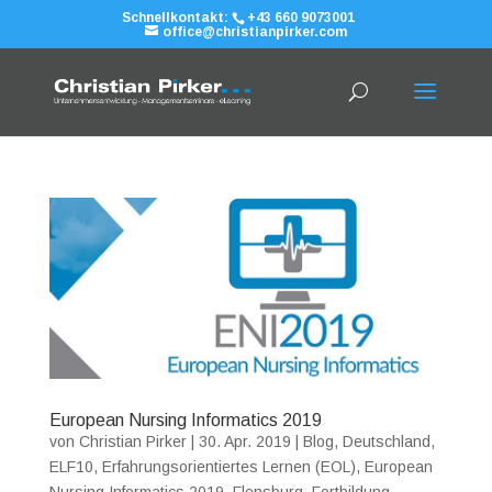
Schnellkontakt:
+43 660 9073001
office@christianpirker.com
European Nursing Informatics 2019
von
Christian Pirker
|
30. Apr. 2019
|
Blog
,
Deutschland
,
ELF10
,
Erfahrungsorientiertes Lernen (EOL)
,
European