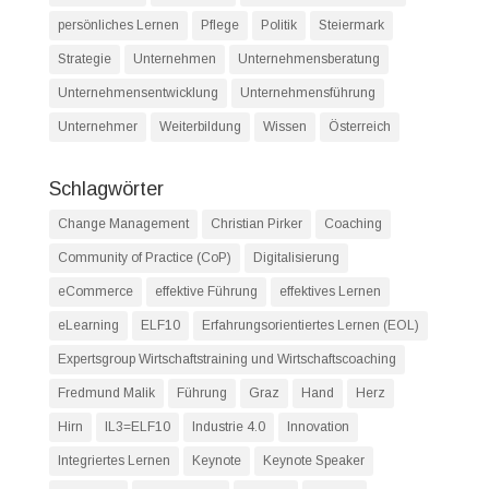
persönliches Lernen
Pflege
Politik
Steiermark
Strategie
Unternehmen
Unternehmensberatung
Unternehmensentwicklung
Unternehmensführung
Unternehmer
Weiterbildung
Wissen
Österreich
Schlagwörter
Change Management
Christian Pirker
Coaching
Community of Practice (CoP)
Digitalisierung
eCommerce
effektive Führung
effektives Lernen
eLearning
ELF10
Erfahrungsorientiertes Lernen (EOL)
Expertsgroup Wirtschaftstraining und Wirtschaftscoaching
Fredmund Malik
Führung
Graz
Hand
Herz
Hirn
IL3=ELF10
Industrie 4.0
Innovation
Integriertes Lernen
Keynote
Keynote Speaker