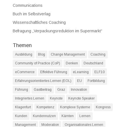
Communications
Buch im Selbstverlag
Wissenschaftliches Coaching
Befragung „Verpackungsreduktion im Supermarkt“
Themen
Ausbildung
Blog
Change Management
Coaching
Community of Practice (CoP)
Denken
Deutschland
eCommerce
Effektive Führung
eLearning
ELF10
Erfahrungsorientiertes Lernen (EOL)
EU
Fortbildung
Führung
Gastbeitrag
Graz
Innovation
Integriertes Lernen
Keynote
Keynote Speaker
Klagenfurt
Kompetenz
Komplexe Systeme
Kongress
Kunden
Kundennutzen
Kärnten
Lernen
Management
Moderation
Organisationales Lernen