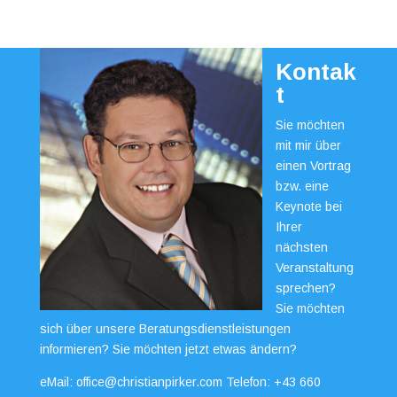
Kontak
t
Sie möchten
mit mir über
einen Vortrag
bzw. eine
Keynote bei
Ihrer
nächsten
Veranstaltung
sprechen?
Sie möchten
sich über unsere Beratungsdienstleistungen
informieren? Sie möchten jetzt etwas ändern?
eMail:
office@christianpirker.com
Telefon:
+43 660