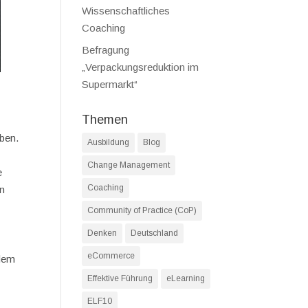
Wissenschaftliches
Coaching
Befragung
„Verpackungsreduktion im
Supermarkt“
Themen
ben.
Ausbildung
Blog
Change Management
e
Coaching
in
Community of Practice (CoP)
Denken
Deutschland
eCommerce
 dem
Effektive Führung
eLearning
ELF10