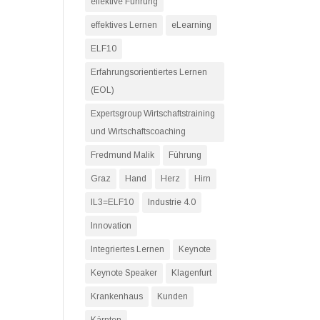
effektive Führung
effektives Lernen
eLearning
ELF10
Erfahrungsorientiertes Lernen
(EOL)
Expertsgroup Wirtschaftstraining
und Wirtschaftscoaching
Fredmund Malik
Führung
Graz
Hand
Herz
Hirn
IL3=ELF10
Industrie 4.0
Innovation
Integriertes Lernen
Keynote
Keynote Speaker
Klagenfurt
Krankenhaus
Kunden