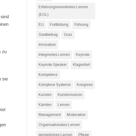
Erfahrungsorientiertes Lernen
(EOL)
 sind
einen
EU
Fortbildung
Führung
Gastbeitrag
Graz
Innovation
m zu
Integriertes Lernen
Keynote
Keynote Speaker
Klagenfurt
Kompetenz
 sie
Komplexe Systeme
Kongress
Kunden
Kundennutzen
Kärnten
Lernen
ist
Management
Moderation
igen
Organisationales Lernen
persönliches Lernen
Pflege