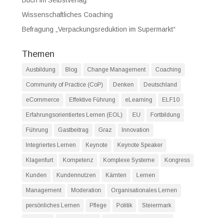
Wissenschaftliches Coaching
Befragung „Verpackungsreduktion im Supermarkt“
Themen
Ausbildung
Blog
Change Management
Coaching
Community of Practice (CoP)
Denken
Deutschland
eCommerce
Effektive Führung
eLearning
ELF10
Erfahrungsorientiertes Lernen (EOL)
EU
Fortbildung
Führung
Gastbeitrag
Graz
Innovation
Integriertes Lernen
Keynote
Keynote Speaker
Klagenfurt
Kompetenz
Komplexe Systeme
Kongress
Kunden
Kundennutzen
Kärnten
Lernen
Management
Moderation
Organisationales Lernen
persönliches Lernen
Pflege
Politik
Steiermark