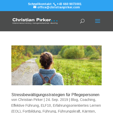
Schnellkontakt:
+43 660 9073001
office@christianpirker.com
Stressbewältigungsstrategien für Pflegepersonen
von
Christian Pirker
|
24. Sep. 2019
|
Blog
,
Coaching
,
Effektive Führung
,
ELF10
,
Erfahrungsorientiertes Lernen
(EOL)
,
Fortbildung
,
Führung
,
Führungskraft
,
Kärnten
,