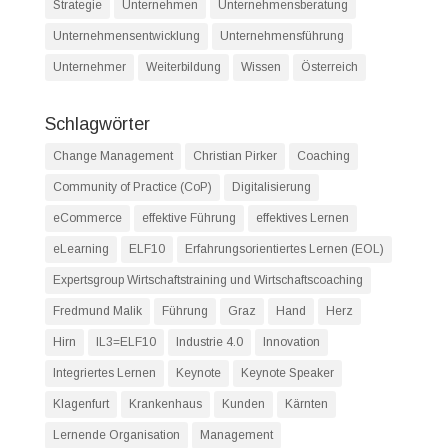
Strategie
Unternehmen
Unternehmensberatung
Unternehmensentwicklung
Unternehmensführung
Unternehmer
Weiterbildung
Wissen
Österreich
Schlagwörter
Change Management
Christian Pirker
Coaching
Community of Practice (CoP)
Digitalisierung
eCommerce
effektive Führung
effektives Lernen
eLearning
ELF10
Erfahrungsorientiertes Lernen (EOL)
Expertsgroup Wirtschaftstraining und Wirtschaftscoaching
Fredmund Malik
Führung
Graz
Hand
Herz
Hirn
IL3=ELF10
Industrie 4.0
Innovation
Integriertes Lernen
Keynote
Keynote Speaker
Klagenfurt
Krankenhaus
Kunden
Kärnten
Lernende Organisation
Management