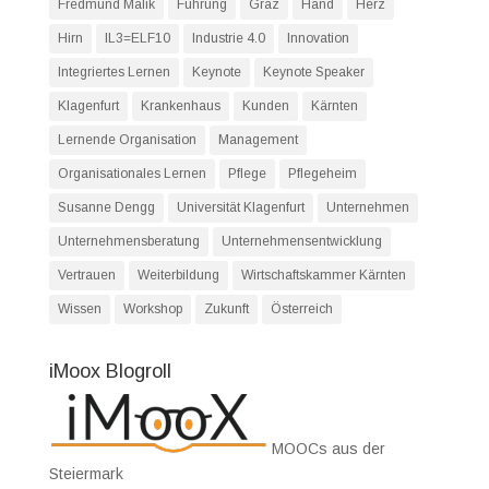
Fredmund Malik
Führung
Graz
Hand
Herz
Hirn
IL3=ELF10
Industrie 4.0
Innovation
Integriertes Lernen
Keynote
Keynote Speaker
Klagenfurt
Krankenhaus
Kunden
Kärnten
Lernende Organisation
Management
Organisationales Lernen
Pflege
Pflegeheim
Susanne Dengg
Universität Klagenfurt
Unternehmen
Unternehmensberatung
Unternehmensentwicklung
Vertrauen
Weiterbildung
Wirtschaftskammer Kärnten
Wissen
Workshop
Zukunft
Österreich
iMoox Blogroll
MOOCs aus der
Steiermark