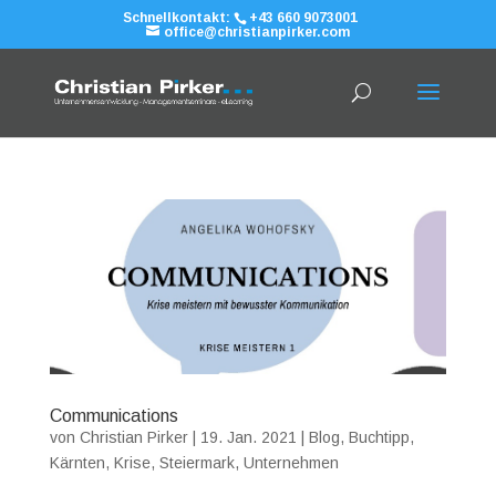
Schnellkontakt:
+43 660 9073001
office@christianpirker.com
Communications
von
Christian Pirker
|
19. Jan. 2021
|
Blog
,
Buchtipp
,
Kärnten
,
Krise
,
Steiermark
,
Unternehmen