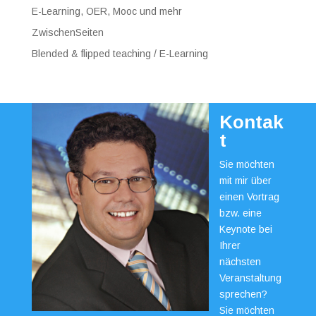
E-Learning, OER, Mooc und mehr
ZwischenSeiten
Blended & flipped teaching / E-Learning
Kontak
t
Sie möchten
mit mir über
einen Vortrag
bzw. eine
Keynote bei
Ihrer
nächsten
Veranstaltung
sprechen?
Sie möchten