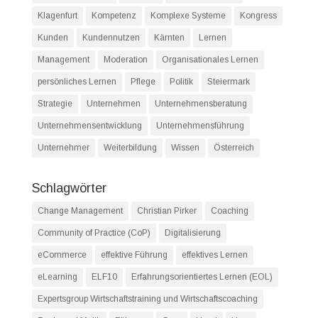
Klagenfurt
Kompetenz
Komplexe Systeme
Kongress
Kunden
Kundennutzen
Kärnten
Lernen
Management
Moderation
Organisationales Lernen
persönliches Lernen
Pflege
Politik
Steiermark
Strategie
Unternehmen
Unternehmensberatung
Unternehmensentwicklung
Unternehmensführung
Unternehmer
Weiterbildung
Wissen
Österreich
Schlagwörter
Change Management
Christian Pirker
Coaching
Community of Practice (CoP)
Digitalisierung
eCommerce
effektive Führung
effektives Lernen
eLearning
ELF10
Erfahrungsorientiertes Lernen (EOL)
Expertsgroup Wirtschaftstraining und Wirtschaftscoaching