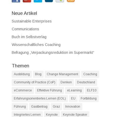
Neue Artikel
Sustainable Enterprises
Communications
Buch im Selbstverlag
Wissenschaftliches Coaching
Befragung „Verpackungsreduktion im Supermarkt“
Themen
Ausbildung
Blog
Change Management
Coaching
Community of Practice (CoP)
Denken
Deutschland
eCommerce
Effektive Führung
eLearning
ELF10
Erfahrungsorientiertes Lernen (EOL)
EU
Fortbildung
Führung
Gastbeitrag
Graz
Innovation
Integriertes Lernen
Keynote
Keynote Speaker