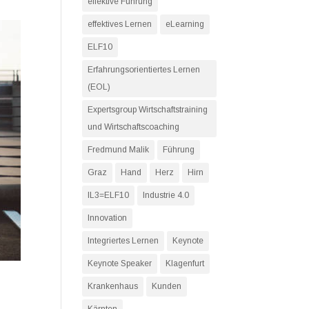
effektive Führung
effektives Lernen
eLearning
ELF10
Erfahrungsorientiertes Lernen
(EOL)
Expertsgroup Wirtschaftstraining
und Wirtschaftscoaching
Fredmund Malik
Führung
Graz
Hand
Herz
Hirn
IL3=ELF10
Industrie 4.0
Innovation
Integriertes Lernen
Keynote
Keynote Speaker
Klagenfurt
Krankenhaus
Kunden