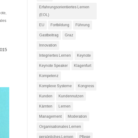
Erfahrungsorientiertes Lernen
ote
,
(EOL)
ales
EU
Fortbildung
Führung
Gastbeitrag
Graz
Innovation
2015
Integriertes Lernen
Keynote
Keynote Speaker
Klagenfurt
Kompetenz
Komplexe Systeme
Kongress
Kunden
Kundennutzen
Kärnten
Lernen
Management
Moderation
Organisationales Lernen
persönliches Lernen
Pflege