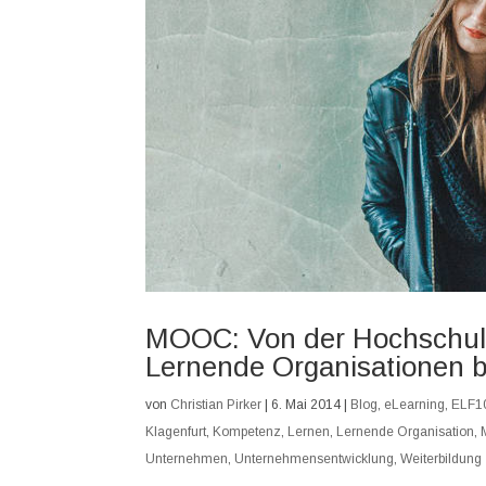
MOOC: Von der Hochschull
Lernende Organisationen b
von
Christian Pirker
|
6. Mai 2014
|
Blog
,
eLearning
,
ELF1
Klagenfurt
,
Kompetenz
,
Lernen
,
Lernende Organisation
,
Unternehmen
,
Unternehmensentwicklung
,
Weiterbildung