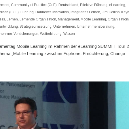
ement
,
Community of Practice (CoP)
,
Deutschland
,
Effektive Führung
,
eLearning
,
Lernen (EOL)
,
Führung
,
Hannover
,
Innovation
,
Integriertes Lernen
,
Jim Collins
,
Keyn
ess
,
Lernen
,
Lernende Organisation
,
Management
,
Mobile Learning
,
Organisation
entwicklung
,
Strategieumsetzung
,
Unternehmen
,
Unternehmensberatung
,
rnehmer
,
Versicherungen
,
Weiterbildung
,
Wissen
hementag Mobile Learning im Rahmen der eLearning SUMMIT Tour 
Thema „Mobile Learning zwischen Euphorie, Ernüchterung, Change