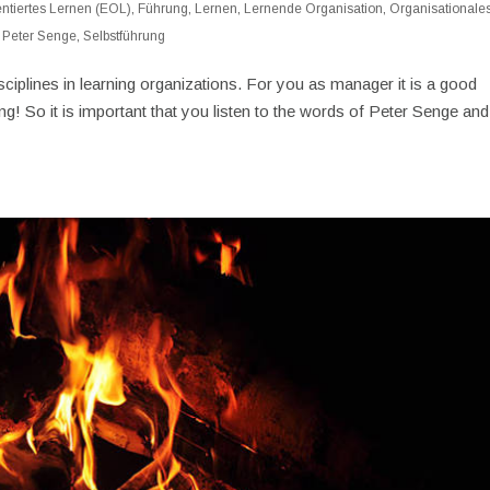
entiertes Lernen (EOL)
,
Führung
,
Lernen
,
Lernende Organisation
,
Organisationale
,
Peter Senge
,
Selbstführung
disciplines in learning organizations. For you as manager it is a good
ng! So it is important that you listen to the words of Peter Senge and