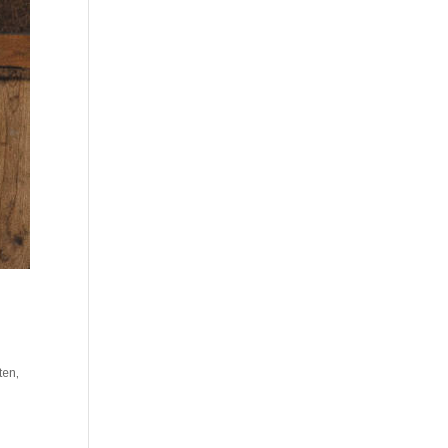
ten
,