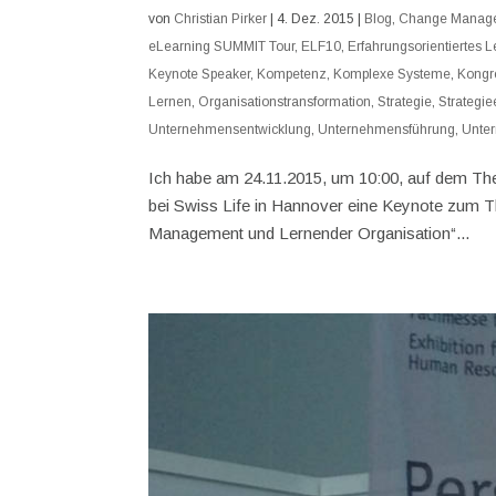
von
Christian Pirker
|
4. Dez. 2015
|
Blog
,
Change Manag
eLearning SUMMIT Tour
,
ELF10
,
Erfahrungsorientiertes 
Keynote Speaker
,
Kompetenz
,
Komplexe Systeme
,
Kongr
Lernen
,
Organisationstransformation
,
Strategie
,
Strategie
Unternehmensentwicklung
,
Unternehmensführung
,
Unte
Ich habe am 24.11.2015, um 10:00, auf dem T
bei Swiss Life in Hannover eine Keynote zum 
Management und Lernender Organisation“...