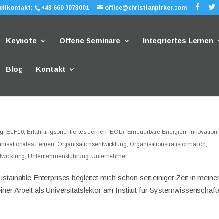
ellkontakt:
+43 660 9073001
office@christianpirker.com
Keynote
Offene Seminare
Integriertes Lernen
Blog
Kontakt
ng
,
ELF10
,
Erfahrungsorientiertes Lernen (EOL)
,
Erneuerbare Energien
,
Innovation
,
nisationales Lernen
,
Organisationsentwicklung
,
Organisationstransformation
,
twicklung
,
Unternehmensführung
,
Unternehmer
inable Enterprises begleitet mich schon seit einiger Zeit in meine
ner Arbeit als Universitätslektor am Institut für Systemwissenschaft