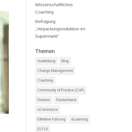
Wissenschaftliches
Coaching
Befragung
„Verpackungsreduktion im
Supermarkt“
Themen
Ausbildung
Blog
Change Management
Coaching
Community of Practice (CoP)
Denken
Deutschland
eCommerce
Effektive Führung
eLearning
ELF10