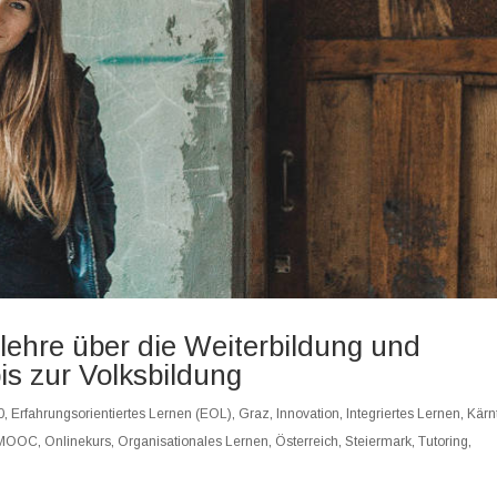
ehre über die Weiterbildung und
is zur Volksbildung
0
,
Erfahrungsorientiertes Lernen (EOL)
,
Graz
,
Innovation
,
Integriertes Lernen
,
Kärn
MOOC
,
Onlinekurs
,
Organisationales Lernen
,
Österreich
,
Steiermark
,
Tutoring
,