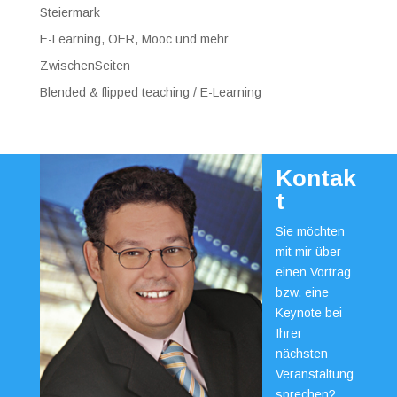
Steiermark
E-Learning, OER, Mooc und mehr
ZwischenSeiten
Blended & flipped teaching / E-Learning
Kontak
t
Sie möchten
mit mir über
einen Vortrag
bzw. eine
Keynote bei
Ihrer
nächsten
Veranstaltung
sprechen?