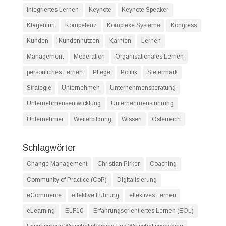
Integriertes Lernen
Keynote
Keynote Speaker
Klagenfurt
Kompetenz
Komplexe Systeme
Kongress
Kunden
Kundennutzen
Kärnten
Lernen
Management
Moderation
Organisationales Lernen
persönliches Lernen
Pflege
Politik
Steiermark
Strategie
Unternehmen
Unternehmensberatung
Unternehmensentwicklung
Unternehmensführung
Unternehmer
Weiterbildung
Wissen
Österreich
Schlagwörter
Change Management
Christian Pirker
Coaching
Community of Practice (CoP)
Digitalisierung
eCommerce
effektive Führung
effektives Lernen
eLearning
ELF10
Erfahrungsorientiertes Lernen (EOL)