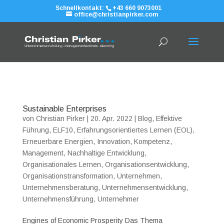
Schnellkontakt:
+43 660 9073001
office@christianpirker.com
Sustainable Enterprises
von
Christian Pirker
|
20. Apr. 2022
|
Blog
,
Effektive
Führung
,
ELF10
,
Erfahrungsorientiertes Lernen (EOL)
,
Erneuerbare Energien
,
Innovation
,
Kompetenz
,
Management
,
Nachhaltige Entwicklung
,
Organisationales Lernen
,
Organisationsentwicklung
,
Organisationstransformation
,
Unternehmen
,
Unternehmensberatung
,
Unternehmensentwicklung
,
Unternehmensführung
,
Unternehmer
Engines of Economic Prosperity Das Thema