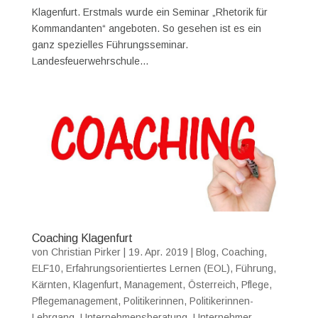
Klagenfurt. Erstmals wurde ein Seminar „Rhetorik für
Kommandanten“ angeboten. So gesehen ist es ein
ganz spezielles Führungsseminar.
Landesfeuerwehrschule...
Coaching Klagenfurt
von
Christian Pirker
|
19. Apr. 2019
|
Blog
,
Coaching
,
ELF10
,
Erfahrungsorientiertes Lernen (EOL)
,
Führung
,
Kärnten
,
Klagenfurt
,
Management
,
Österreich
,
Pflege
,
Pflegemanagement
,
Politikerinnen
,
Politikerinnen-
Lehrgang
,
Unternehmensberatung
,
Unternehmer
,