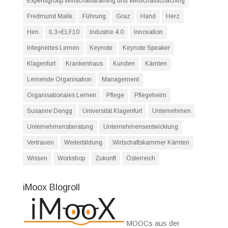
Expertsgroup Wirtschaftstraining und Wirtschaftscoaching
Fredmund Malik
Führung
Graz
Hand
Herz
Hirn
IL3=ELF10
Industrie 4.0
Innovation
Integriertes Lernen
Keynote
Keynote Speaker
Klagenfurt
Krankenhaus
Kunden
Kärnten
Lernende Organisation
Management
Organisationales Lernen
Pflege
Pflegeheim
Susanne Dengg
Universität Klagenfurt
Unternehmen
Unternehmensberatung
Unternehmensentwicklung
Vertrauen
Weiterbildung
Wirtschaftskammer Kärnten
Wissen
Workshop
Zukunft
Österreich
iMoox Blogroll
MOOCs aus der