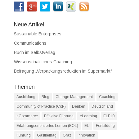
Neue Artikel
Sustainable Enterprises
Communications
Buch im Selbstverlag
Wissenschaftliches Coaching
Befragung „Verpackungsreduktion im Supermarkt“
Themen
Ausbildung
Blog
Change Management
Coaching
Community of Practice (CoP)
Denken
Deutschland
eCommerce
Effektive Führung
eLearning
ELF10
Erfahrungsorientiertes Lernen (EOL)
EU
Fortbildung
Führung
Gastbeitrag
Graz
Innovation