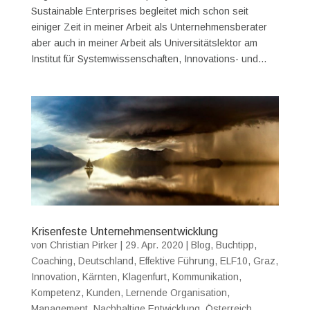
Sustainable Enterprises begleitet mich schon seit
einiger Zeit in meiner Arbeit als Unternehmensberater
aber auch in meiner Arbeit als Universitätslektor am
Institut für Systemwissenschaften, Innovations- und...
Krisenfeste Unternehmensentwicklung
von
Christian Pirker
|
29. Apr. 2020
|
Blog
,
Buchtipp
,
Coaching
,
Deutschland
,
Effektive Führung
,
ELF10
,
Graz
,
Innovation
,
Kärnten
,
Klagenfurt
,
Kommunikation
,
Kompetenz
,
Kunden
,
Lernende Organisation
,
Management
,
Nachhaltige Entwicklung
,
Österreich
,