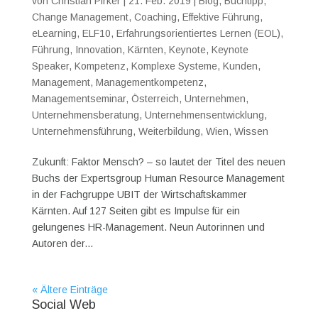
von
Christian Pirker
|
21. Feb. 2019
|
Blog
,
Buchtipp
,
Change Management
,
Coaching
,
Effektive Führung
,
eLearning
,
ELF10
,
Erfahrungsorientiertes Lernen (EOL)
,
Führung
,
Innovation
,
Kärnten
,
Keynote
,
Keynote
Speaker
,
Kompetenz
,
Komplexe Systeme
,
Kunden
,
Management
,
Managementkompetenz
,
Managementseminar
,
Österreich
,
Unternehmen
,
Unternehmensberatung
,
Unternehmensentwicklung
,
Unternehmensführung
,
Weiterbildung
,
Wien
,
Wissen
Zukunft: Faktor Mensch? – so lautet der Titel des neuen
Buchs der Expertsgroup Human Resource Management
in der Fachgruppe UBIT der Wirtschaftskammer
Kärnten. Auf 127 Seiten gibt es Impulse für ein
gelungenes HR-Management. Neun Autorinnen und
Autoren der...
« Ältere Einträge
Social Web