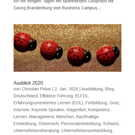
ich vor einigen Tagen ein spannendes Gespräch mit
Georg Brandenburg vom Business Campus...
Ausblick 2020
von
Christian Pirker
|
2. Jan. 2020
|
Ausbildung
,
Blog
,
Deutschland
,
Effektive Führung
,
ELF10
,
Erfahrungsorientiertes Lernen (EOL)
,
Fortbildung
,
Graz
,
Keynote
,
Keynote Speaker
,
Klagenfurt
,
Kompetenz
,
Lernen
,
Management
,
München
,
Nachhaltige
Entwicklung
,
Österreich
,
Personalentwicklung
,
Schweiz
,
Unternehmensberatung
,
Unternehmensentwicklung
,