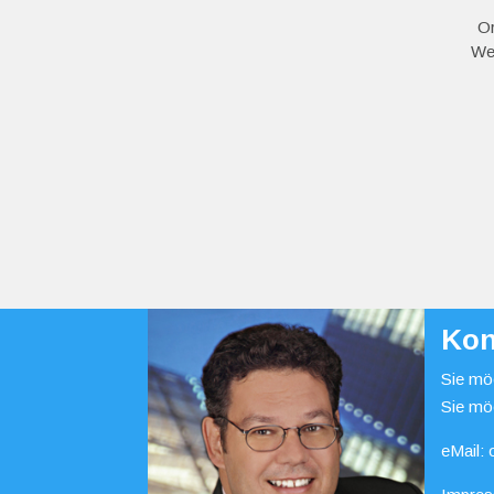
Or
We
Kon
Sie möc
Sie mö
eMail: