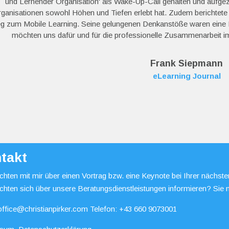
und Lernender Organisation‘ als Wake-Up-Call gehalten und aufgez
ganisationen sowohl Höhen und Tiefen erlebt hat. Zudem berichtete 
g zum Mobile Learning. Seine gelungenen Denkanstöße waren eine B
möchten uns dafür und für die professionelle Zusammenarbeit im
Frank Siepmann
eLearning Journal
takt
hten mit mir über einen Vortrag bzw. eine Keynote bei Ihrer nächst
chten sich über unsere Beratungsdienstleistungen informieren? Sie 
office@christianpirker.com
Telefon:
+43 660 9073001