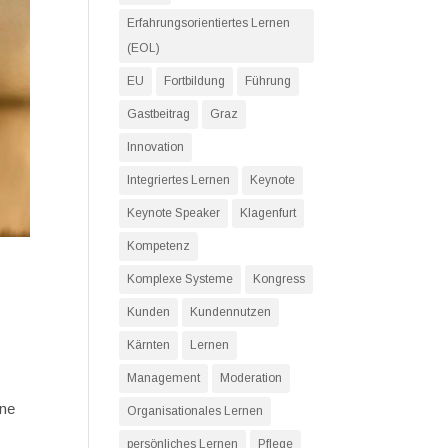
Erfahrungsorientiertes Lernen
(EOL)
EU
Fortbildung
Führung
Gastbeitrag
Graz
Innovation
Integriertes Lernen
Keynote
Keynote Speaker
Klagenfurt
Kompetenz
Komplexe Systeme
Kongress
Kunden
Kundennutzen
Kärnten
Lernen
Management
Moderation
ine
Organisationales Lernen
persönliches Lernen
Pflege