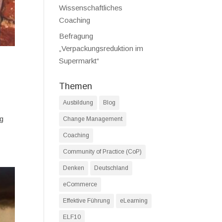
Wissenschaftliches
Coaching
Befragung
„Verpackungsreduktion im
Supermarkt“
Themen
Ausbildung
Blog
ng
Change Management
Coaching
Community of Practice (CoP)
Denken
Deutschland
eCommerce
Effektive Führung
eLearning
ELF10