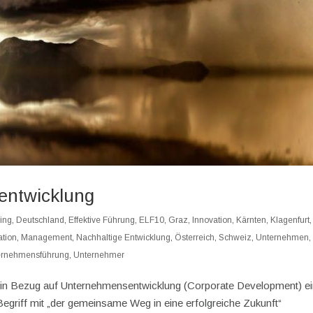
entwicklung
ing
,
Deutschland
,
Effektive Führung
,
ELF10
,
Graz
,
Innovation
,
Kärnten
,
Klagenfurt
,
ation
,
Management
,
Nachhaltige Entwicklung
,
Österreich
,
Schweiz
,
Unternehmen
,
ernehmensführung
,
Unternehmer
t in Bezug auf Unternehmensentwicklung (Corporate Development) e
egriff mit „der gemeinsame Weg in eine erfolgreiche Zukunft“