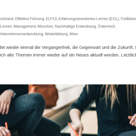
tschland
,
Effektive Führung
,
ELF10
,
Erfahrungsorientiertes Lernen (EOL)
,
Fortbild
,
Lernen
,
Management
,
München
,
Nachhaltige Entwicklung
,
Österreich
,
Unternehmensentwicklung
,
Weiterbildung
,
Wien
ndet wieder einmal die Vergangenheit, die Gegenwart und die Zukunft. 
lich alte Themen immer wieder auf ein Neues aktuell werden. Letztlic