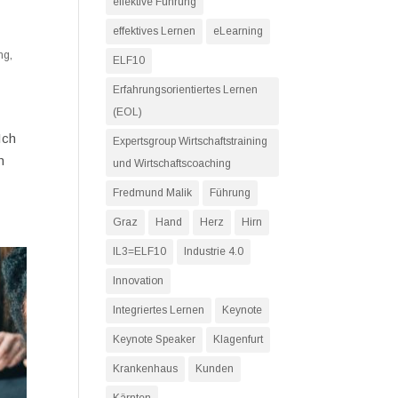
effektive Führung
effektives Lernen
eLearning
ung
,
ELF10
Erfahrungsorientiertes Lernen
(EOL)
Ich
Expertsgroup Wirtschaftstraining
h
und Wirtschaftscoaching
Fredmund Malik
Führung
Graz
Hand
Herz
Hirn
IL3=ELF10
Industrie 4.0
Innovation
Integriertes Lernen
Keynote
Keynote Speaker
Klagenfurt
Krankenhaus
Kunden