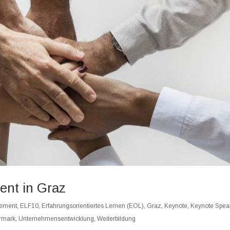
nt in Graz
ement
,
ELF10
,
Erfahrungsorientiertes Lernen (EOL)
,
Graz
,
Keynote
,
Keynote Spea
ermark
,
Unternehmensentwicklung
,
Weiterbildung