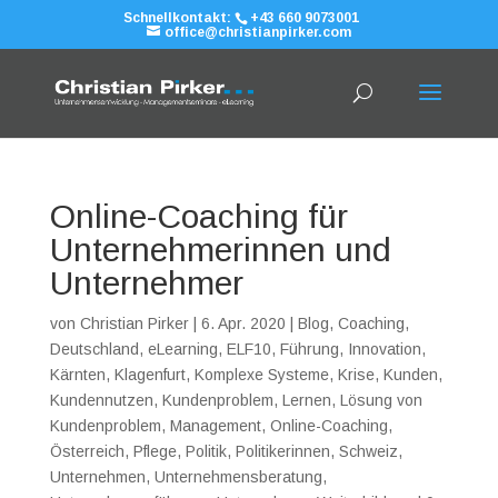
Schnellkontakt:
+43 660 9073001
office@christianpirker.com
Online-Coaching für
Unternehmerinnen und
Unternehmer
von
Christian Pirker
|
6. Apr. 2020
|
Blog
,
Coaching
,
Deutschland
,
eLearning
,
ELF10
,
Führung
,
Innovation
,
Kärnten
,
Klagenfurt
,
Komplexe Systeme
,
Krise
,
Kunden
,
Kundennutzen
,
Kundenproblem
,
Lernen
,
Lösung von
Kundenproblem
,
Management
,
Online-Coaching
,
Österreich
,
Pflege
,
Politik
,
Politikerinnen
,
Schweiz
,
Unternehmen
,
Unternehmensberatung
,