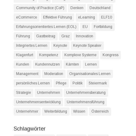
Community of Practice (CoP)
Denken
Deutschland
eCommerce
Effektive Führung
eLearning
ELF10
Erfahrungsorientiertes Lernen (EOL)
EU
Fortbildung
Führung
Gastbeitrag
Graz
Innovation
Integriertes Lernen
Keynote
Keynote Speaker
Klagenfurt
Kompetenz
Komplexe Systeme
Kongress
Kunden
Kundennutzen
Kärnten
Lernen
Management
Moderation
Organisationales Lernen
persönliches Lernen
Pflege
Politik
Steiermark
Strategie
Unternehmen
Unternehmensberatung
Unternehmensentwicklung
Unternehmensführung
Unternehmer
Weiterbildung
Wissen
Österreich
Schlagwörter