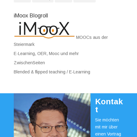
iMoox Blogroll
MOOCs aus der
Steiermark
E-Learning, OER, Mooc und mehr
ZwischenSeiten
Blended & flipped teaching / E-Learning
Kontak
t
Sie möchten
mit mir über
einen Vortrag