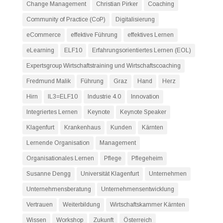
Change Management
Christian Pirker
Coaching
Community of Practice (CoP)
Digitalisierung
eCommerce
effektive Führung
effektives Lernen
eLearning
ELF10
Erfahrungsorientiertes Lernen (EOL)
Expertsgroup Wirtschaftstraining und Wirtschaftscoaching
Fredmund Malik
Führung
Graz
Hand
Herz
Hirn
IL3=ELF10
Industrie 4.0
Innovation
Integriertes Lernen
Keynote
Keynote Speaker
Klagenfurt
Krankenhaus
Kunden
Kärnten
Lernende Organisation
Management
Organisationales Lernen
Pflege
Pflegeheim
Susanne Dengg
Universität Klagenfurt
Unternehmen
Unternehmensberatung
Unternehmensentwicklung
Vertrauen
Weiterbildung
Wirtschaftskammer Kärnten
Wissen
Workshop
Zukunft
Österreich