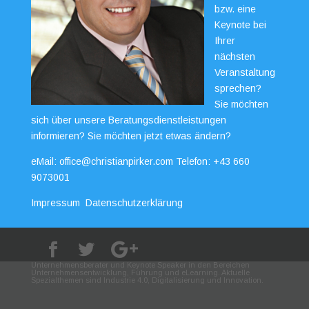
bzw. eine
Keynote bei
Ihrer
nächsten
Veranstaltung
sprechen?
Sie möchten
sich über unsere Beratungsdienstleistungen
informieren? Sie möchten jetzt etwas ändern?
eMail:
office@christianpirker.com
Telefon:
+43 660
9073001
Impressum
Datenschutzerklärung
Unternehmensberater und Keynote Speaker in den Bereichen
Unternehmensentwicklung, Führung und eLearning. Aktuelle
Spezialthemen sind Industrie 4.0, Digitalisierung und Innovation.