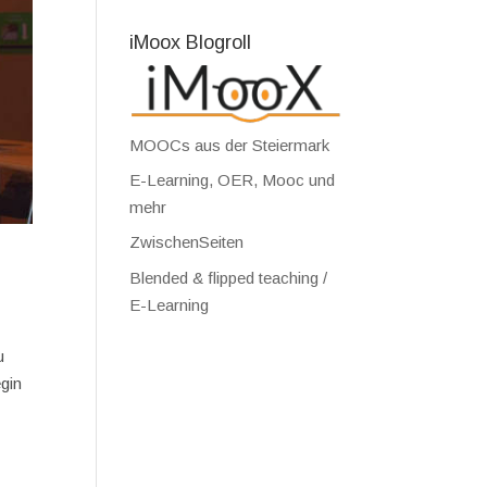
iMoox Blogroll
MOOCs aus der Steiermark
E-Learning, OER, Mooc und
mehr
ZwischenSeiten
Blended & flipped teaching /
E-Learning
u
egin