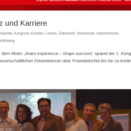
 und Karriere
Keynote
,
Kongress
,
Kunden
,
Lernen
,
Österreich
,
Steiermark
,
Unternehmen
,
erbildung
r dem Motto „share experience – shape success“ spannt der 1. Kon
senschaftlichen Erkenntnissen über Praxisberichte bis hin zu konk