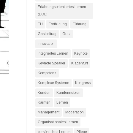
Erfahrungsorientiertes Lernen
(EOL)
EU
Fortbildung
Führung
Gastbeitrag
Graz
Innovation
Integriertes Lernen
Keynote
Keynote Speaker
Klagenfurt
Kompetenz
Komplexe Systeme
Kongress
Kunden
Kundennutzen
Kärnten
Lernen
Management
Moderation
Organisationales Lernen
persönliches Lernen
Pflege