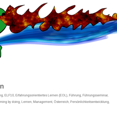
en
ung
,
ELF10
,
Erfahrungsorientiertes Lernen (EOL)
,
Führung
,
Führungsseminar
,
rning by doing
,
Lernen
,
Management
,
Österreich
,
Persönlichkeitsentwicklung
,