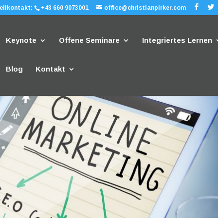
ellkontakt:
+43 660 9073001
office@christianpirker.com
Keynote
Offene Seminare
Integriertes Lernen
Blog
Kontakt