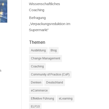
Wissenschaftliches
Coaching
Befragung
„Verpackungsreduktion im
Supermarkt“
Themen
Ausbildung
Blog
Change Management
Coaching
m
Community of Practice (CoP)
Denken
Deutschland
eCommerce
Effektive Führung
eLearning
ELF10