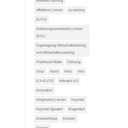
effektive Führung
effektives Lernen
eLearning
ELF10
Erfahrungsorientiertes Lernen
(EOL)
Expertsgroup Wirtschaftstraining
und Wirtschaftscoaching
Fredmund Malik
Führung
Graz
Hand
Herz
Hirn
IL3=ELF10
Industrie 4.0
Innovation
Integriertes Lernen
Keynote
Keynote Speaker
Klagenfurt
Krankenhaus
Kunden