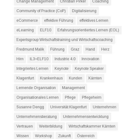
Change Management
Christian Pirker
Coaching
Community of Practice (CoP)
Digitalisierung
eCommerce
effektive Führung
effektives Lernen
eLearning
ELF10
Erfahrungsorientiertes Lernen (EOL)
Expertsgroup Wirtschaftstraining und Wirtschaftscoaching
Fredmund Malik
Führung
Graz
Hand
Herz
Hirn
IL3=ELF10
Industrie 4.0
Innovation
Integriertes Lernen
Keynote
Keynote Speaker
Klagenfurt
Krankenhaus
Kunden
Kärnten
Lernende Organisation
Management
Organisationales Lernen
Pflege
Pflegeheim
Susanne Dengg
Universität Klagenfurt
Unternehmen
Unternehmensberatung
Unternehmensentwicklung
Vertrauen
Weiterbildung
Wirtschaftskammer Kärnten
Wissen
Workshop
Zukunft
Österreich