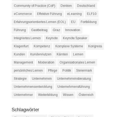
Community of Practice (CoP)
Denken
Deutschland
eCommerce
Effektive Führung
eLearning
ELF10
Erfahrungsorientiertes Lernen (EOL)
EU
Fortbildung
Führung
Gastbeitrag
Graz
Innovation
Integriertes Lernen
Keynote
Keynote Speaker
Klagenfurt
Kompetenz
Komplexe Systeme
Kongress
Kunden
Kundennutzen
Kärnten
Lernen
Management
Moderation
Organisationales Lernen
persönliches Lernen
Pflege
Politik
Steiermark
Strategie
Unternehmen
Unternehmensberatung
Unternehmensentwicklung
Unternehmensführung
Unternehmer
Weiterbildung
Wissen
Österreich
Schlagwörter