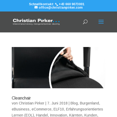
Schnellkontakt:
+43 660 9073001
office@christianpirker.com
Cleanchair
von
Christian Pirker
|
7. Juni 2018
|
Blog
,
Burgenland
,
eBusiness
,
eCommerce
,
ELF10
,
Erfahrungsorientiertes
Lernen (EOL)
,
Handel
,
Innovation
,
Kärnten
,
Kunden
,