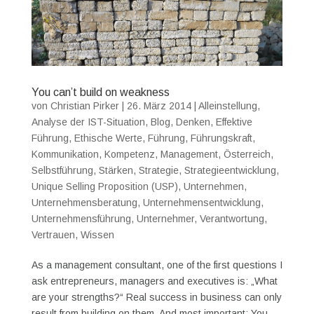
You can’t build on weakness
von
Christian Pirker
|
26. März 2014
|
Alleinstellung
,
Analyse der IST-Situation
,
Blog
,
Denken
,
Effektive
Führung
,
Ethische Werte
,
Führung
,
Führungskraft
,
Kommunikation
,
Kompetenz
,
Management
,
Österreich
,
Selbstführung
,
Stärken
,
Strategie
,
Strategieentwicklung
,
Unique Selling Proposition (USP)
,
Unternehmen
,
Unternehmensberatung
,
Unternehmensentwicklung
,
Unternehmensführung
,
Unternehmer
,
Verantwortung
,
Vertrauen
,
Wissen
As a management consultant, one of the first questions I
ask entrepreneurs, managers and executives is: „What
are your strengths?“ Real success in business can only
result from building on them. And most important: You