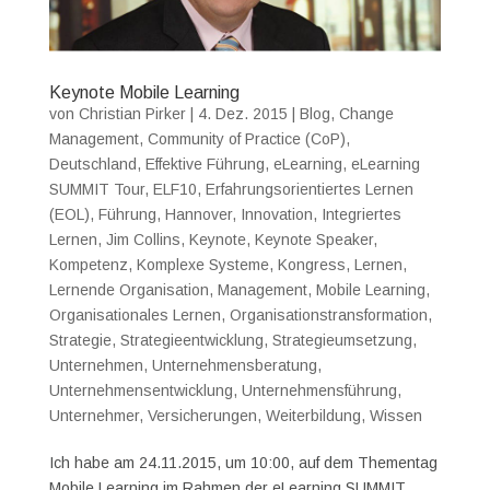
Keynote Mobile Learning
von
Christian Pirker
|
4. Dez. 2015
|
Blog
,
Change
Management
,
Community of Practice (CoP)
,
Deutschland
,
Effektive Führung
,
eLearning
,
eLearning
SUMMIT Tour
,
ELF10
,
Erfahrungsorientiertes Lernen
(EOL)
,
Führung
,
Hannover
,
Innovation
,
Integriertes
Lernen
,
Jim Collins
,
Keynote
,
Keynote Speaker
,
Kompetenz
,
Komplexe Systeme
,
Kongress
,
Lernen
,
Lernende Organisation
,
Management
,
Mobile Learning
,
Organisationales Lernen
,
Organisationstransformation
,
Strategie
,
Strategieentwicklung
,
Strategieumsetzung
,
Unternehmen
,
Unternehmensberatung
,
Unternehmensentwicklung
,
Unternehmensführung
,
Unternehmer
,
Versicherungen
,
Weiterbildung
,
Wissen
Ich habe am 24.11.2015, um 10:00, auf dem Thementag
Mobile Learning im Rahmen der eLearning SUMMIT