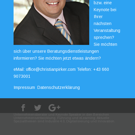
bzw. eine
Keynote bei
Ihrer
nächsten
Veranstaltung
sprechen?
Sie möchten
sich über unsere Beratungsdienstleistungen
informieren? Sie möchten jetzt etwas ändern?
eMail:
office@christianpirker.com
Telefon:
+43 660
9073001
Impressum
Datenschutzerklärung
Unternehmensberater und Keynote Speaker in den Bereichen
Unternehmensentwicklung, Führung und eLearning. Aktuelle
Spezialthemen sind Industrie 4.0, Digitalisierung und Innovation.