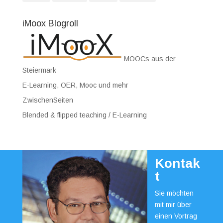
iMoox Blogroll
MOOCs aus der
Steiermark
E-Learning, OER, Mooc und mehr
ZwischenSeiten
Blended & flipped teaching / E-Learning
Kontak
t
Sie möchten
mit mir über
einen Vortrag