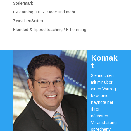
Steiermark
E-Learning, OER, Mooc und mehr
ZwischenSeiten
Blended & flipped teaching / E-Learning
Kontak
t
Sie möchten
mit mir über
einen Vortrag
bzw. eine
Keynote bei
Ihrer
nächsten
Veranstaltung
sprechen?