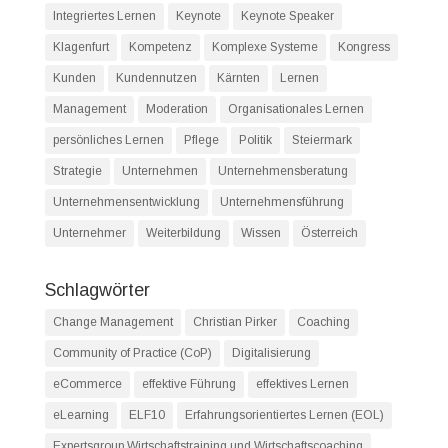
Integriertes Lernen
Keynote
Keynote Speaker
Klagenfurt
Kompetenz
Komplexe Systeme
Kongress
Kunden
Kundennutzen
Kärnten
Lernen
Management
Moderation
Organisationales Lernen
persönliches Lernen
Pflege
Politik
Steiermark
Strategie
Unternehmen
Unternehmensberatung
Unternehmensentwicklung
Unternehmensführung
Unternehmer
Weiterbildung
Wissen
Österreich
Schlagwörter
Change Management
Christian Pirker
Coaching
Community of Practice (CoP)
Digitalisierung
eCommerce
effektive Führung
effektives Lernen
eLearning
ELF10
Erfahrungsorientiertes Lernen (EOL)
Expertsgroup Wirtschaftstraining und Wirtschaftscoaching