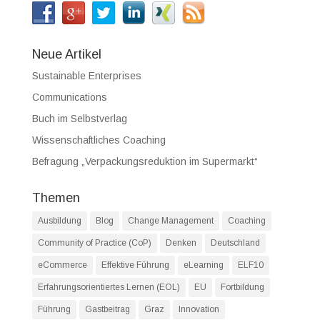
Neue Artikel
Sustainable Enterprises
Communications
Buch im Selbstverlag
Wissenschaftliches Coaching
Befragung „Verpackungsreduktion im Supermarkt“
Themen
Ausbildung
Blog
Change Management
Coaching
Community of Practice (CoP)
Denken
Deutschland
eCommerce
Effektive Führung
eLearning
ELF10
Erfahrungsorientiertes Lernen (EOL)
EU
Fortbildung
Führung
Gastbeitrag
Graz
Innovation