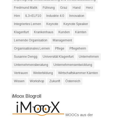
Fredmund Malik
Führung
Graz
Hand
Herz
Hirn
IL3=ELF10
Industrie 4.0
Innovation
Integriertes Lernen
Keynote
Keynote Speaker
Klagenfurt
Krankenhaus
Kunden
Kärnten
Lernende Organisation
Management
Organisationales Lernen
Pflege
Pflegeheim
Susanne Dengg
Universität Klagenfurt
Unternehmen
Unternehmensberatung
Unternehmensentwicklung
Vertrauen
Weiterbildung
Wirtschaftskammer Kärnten
Wissen
Workshop
Zukunft
Österreich
iMoox Blogroll
MOOCs aus der