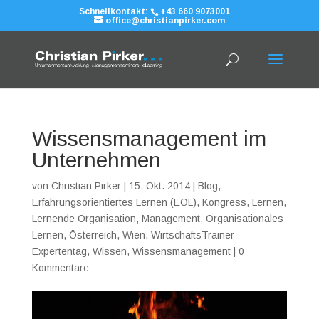
Schnellkontakt:
+43 660 9073001
office@christianpirker.com
Wissensmanagement im
Unternehmen
von
Christian Pirker
|
15. Okt. 2014
|
Blog
,
Erfahrungsorientiertes Lernen (EOL)
,
Kongress
,
Lernen
,
Lernende Organisation
,
Management
,
Organisationales
Lernen
,
Österreich
,
Wien
,
WirtschaftsTrainer-
Expertentag
,
Wissen
,
Wissensmanagement
|
0
Kommentare