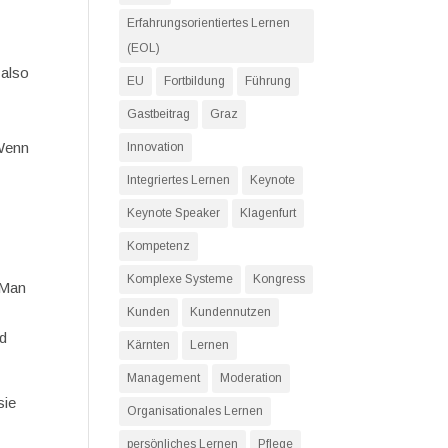
Erfahrungsorientiertes Lernen
(EOL)
 also
EU
Fortbildung
Führung
Gastbeitrag
Graz
 Wenn
Innovation
Integriertes Lernen
Keynote
Keynote Speaker
Klagenfurt
Kompetenz
Komplexe Systeme
Kongress
 Man
Kunden
Kundennutzen
nd
Kärnten
Lernen
Management
Moderation
sie
Organisationales Lernen
persönliches Lernen
Pflege