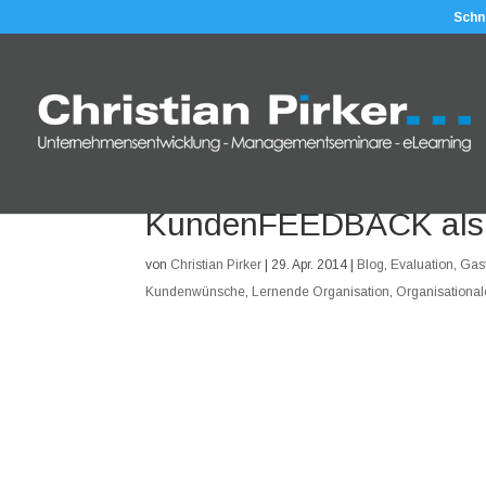
Schn
KundenFEEDBACK als
von
Christian Pirker
|
29. Apr. 2014
|
Blog
,
Evaluation
,
Gast
Kundenwünsche
,
Lernende Organisation
,
Organisationa