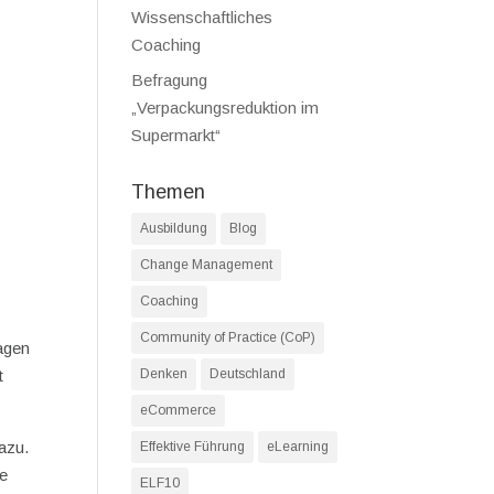
Wissenschaftliches
Coaching
Befragung
„Verpackungsreduktion im
Supermarkt“
Themen
Ausbildung
Blog
Change Management
Coaching
Community of Practice (CoP)
agen
t
Denken
Deutschland
eCommerce
azu.
Effektive Führung
eLearning
ie
ELF10