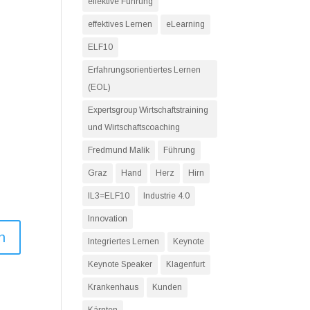
effektive Führung
effektives Lernen
eLearning
ELF10
Erfahrungsorientiertes Lernen
(EOL)
Expertsgroup Wirtschaftstraining
und Wirtschaftscoaching
Fredmund Malik
Führung
Graz
Hand
Herz
Hirn
IL3=ELF10
Industrie 4.0
Innovation
n
Integriertes Lernen
Keynote
Keynote Speaker
Klagenfurt
Krankenhaus
Kunden