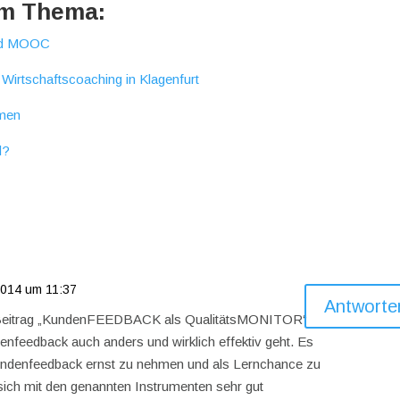
um Thema:
und MOOC
 Wirtschaftscoaching in Klagenfurt
hmen
d?
 2014 um 11:37
Antworte
m Beitrag „KundenFEEDBACK als QualitätsMONITOR“
enfeedback auch anders und wirklich effektiv geht. Es
undenfeedback ernst zu nehmen und als Lernchance zu
ich mit den genannten Instrumenten sehr gut