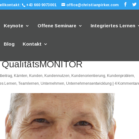
ellkontakt:
+43 660 9073001
office@christianpirker.com
Keynote
Offene Seminare
Integriertes Lernen
Blog
Kontakt
 QualitätsMONITOR
beitrag
,
Kärnten
,
Kunden
,
Kundennutzen
,
Kundenorientierung
,
Kundenproblem
,
les Lernen
,
Teamlernen
,
Unternehmen
,
Unternehmensentwicklung
|
4 Kommentar