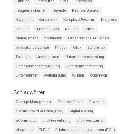
Führung
Gastbeitrag
Graz
Innovation
Integriertes Lernen
Keynote
Keynote Speaker
Klagenfurt
Kompetenz
Komplexe Systeme
Kongress
Kunden
Kundennutzen
Kärnten
Lernen
Management
Moderation
Organisationales Lernen
persönliches Lernen
Pflege
Politik
Steiermark
Strategie
Unternehmen
Unternehmensberatung
Unternehmensentwicklung
Unternehmensführung
Unternehmer
Weiterbildung
Wissen
Österreich
Schlagwörter
Change Management
Christian Pirker
Coaching
Community of Practice (CoP)
Digitalisierung
eCommerce
effektive Führung
effektives Lernen
eLearning
ELF10
Erfahrungsorientiertes Lernen (EOL)