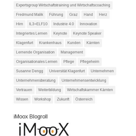
Expertsgroup Wirtschaftstraining und Wirtschaftscoaching
Fredmund Malik
Führung
Graz
Hand
Herz
Hirn
IL3=ELF10
Industrie 4.0
Innovation
Integriertes Lernen
Keynote
Keynote Speaker
Klagenfurt
Krankenhaus
Kunden
Kärnten
Lernende Organisation
Management
Organisationales Lernen
Pflege
Pflegeheim
Susanne Dengg
Universität Klagenfurt
Unternehmen
Unternehmensberatung
Unternehmensentwicklung
Vertrauen
Weiterbildung
Wirtschaftskammer Kärnten
Wissen
Workshop
Zukunft
Österreich
iMoox Blogroll