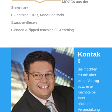
MOOCs aus der
Steiermark
E-Learning, OER, Mooc und mehr
ZwischenSeiten
Blended & flipped teaching / E-Learning
Kontak
t
Sie möchten
mit mir über
einen Vortrag
bzw. eine
Keynote bei
Ihrer
nächsten
Veranstaltung