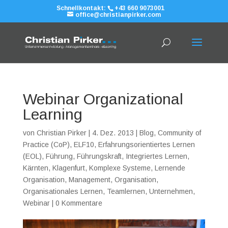
Schnellkontakt:
+43 660 9073001
office@christianpirker.com
Webinar Organizational
Learning
von
Christian Pirker
|
4. Dez. 2013
|
Blog
,
Community of
Practice (CoP)
,
ELF10
,
Erfahrungsorientiertes Lernen
(EOL)
,
Führung
,
Führungskraft
,
Integriertes Lernen
,
Kärnten
,
Klagenfurt
,
Komplexe Systeme
,
Lernende
Organisation
,
Management
,
Organisation
,
Organisationales Lernen
,
Teamlernen
,
Unternehmen
,
Webinar
|
0 Kommentare