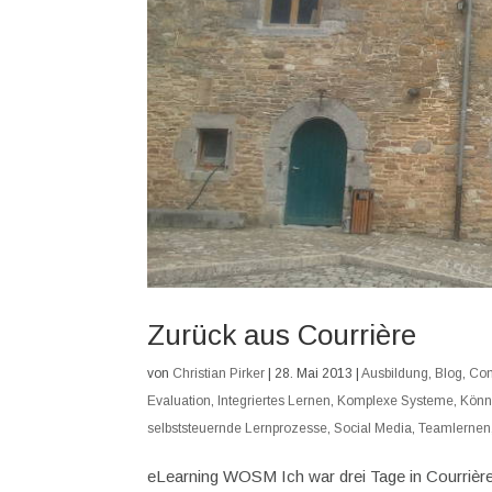
Zurück aus Courrière
von
Christian Pirker
|
28. Mai 2013
|
Ausbildung
,
Blog
,
Com
Evaluation
,
Integriertes Lernen
,
Komplexe Systeme
,
Kön
selbststeuernde Lernprozesse
,
Social Media
,
Teamlernen
eLearning WOSM Ich war drei Tage in Courrière 