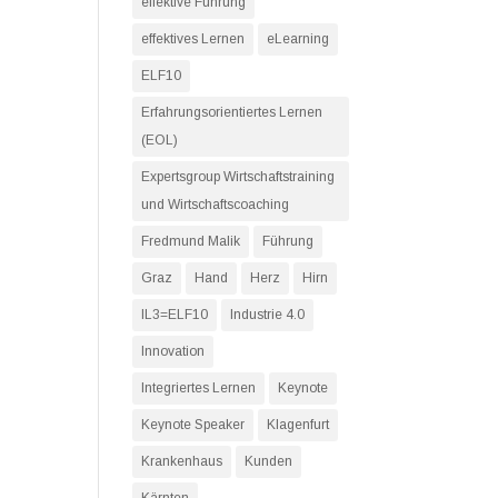
effektive Führung
effektives Lernen
eLearning
ELF10
Erfahrungsorientiertes Lernen
(EOL)
Expertsgroup Wirtschaftstraining
und Wirtschaftscoaching
Fredmund Malik
Führung
Graz
Hand
Herz
Hirn
IL3=ELF10
Industrie 4.0
Innovation
Integriertes Lernen
Keynote
Keynote Speaker
Klagenfurt
Krankenhaus
Kunden