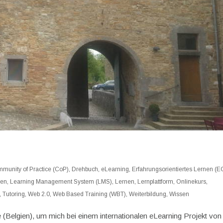
munity of Practice (CoP)
,
Drehbuch
,
eLearning
,
Erfahrungsorientiertes Lernen (E
nen
,
Learning Management System (LMS)
,
Lernen
,
Lernplattform
,
Onlinekurs
,
,
Tutoring
,
Web 2.0
,
Web Based Training (WBT)
,
Weiterbildung
,
Wissen
(Belgien), um mich bei einem internationalen eLearning Projekt von