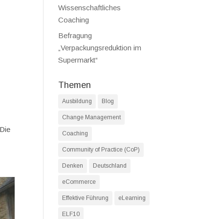
Wissenschaftliches
Coaching
Befragung
„Verpackungsreduktion im
Supermarkt“
Themen
Ausbildung
Blog
Change Management
 Die
Coaching
Community of Practice (CoP)
Denken
Deutschland
eCommerce
Effektive Führung
eLearning
ELF10