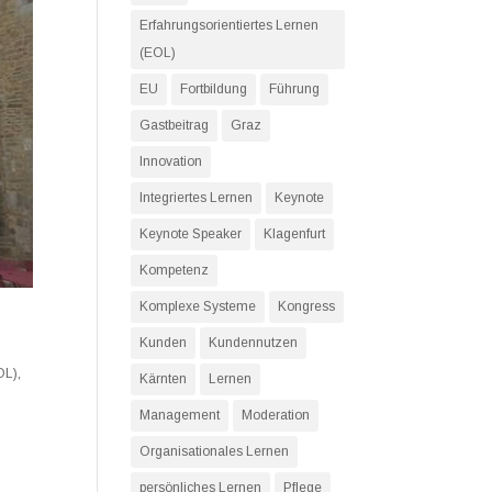
Erfahrungsorientiertes Lernen
(EOL)
EU
Fortbildung
Führung
Gastbeitrag
Graz
Innovation
Integriertes Lernen
Keynote
Keynote Speaker
Klagenfurt
Kompetenz
Komplexe Systeme
Kongress
Kunden
Kundennutzen
OL)
,
Kärnten
Lernen
Management
Moderation
Organisationales Lernen
persönliches Lernen
Pflege