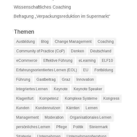
Wissenschaftliches Coaching
Befragung „Verpackungsreduktion im Supermarkt“
Themen
Ausbildung
Blog
Change Management
Coaching
Community of Practice (CoP)
Denken
Deutschland
eCommerce
Effektive Führung
eLearning
ELF10
Erfahrungsorientiertes Lernen (EOL)
EU
Fortbildung
Führung
Gastbeitrag
Graz
Innovation
Integriertes Lernen
Keynote
Keynote Speaker
Klagenfurt
Kompetenz
Komplexe Systeme
Kongress
Kunden
Kundennutzen
Kärnten
Lernen
Management
Moderation
Organisationales Lernen
persönliches Lernen
Pflege
Politik
Steiermark
Strategie
Unternehmen
Unternehmensberatung