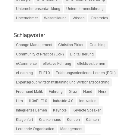
Unternehmensentwicklung
Unternehmensführung
Unternehmer
Weiterbildung
Wissen
Österreich
Schlagwörter
Change Management
Christian Pirker
Coaching
Community of Practice (CoP)
Digitalisierung
eCommerce
effektive Führung
effektives Lernen
eLearning
ELF10
Erfahrungsorientiertes Lernen (EOL)
Expertsgroup Wirtschaftstraining und Wirtschaftscoaching
Fredmund Malik
Führung
Graz
Hand
Herz
Hirn
IL3=ELF10
Industrie 4.0
Innovation
Integriertes Lernen
Keynote
Keynote Speaker
Klagenfurt
Krankenhaus
Kunden
Kärnten
Lernende Organisation
Management