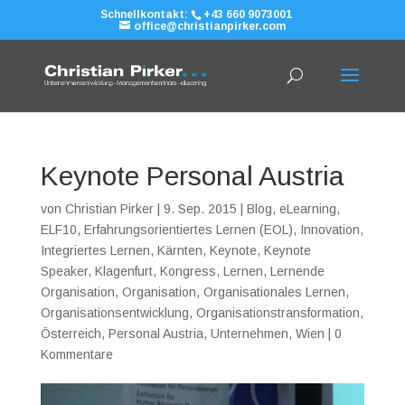
Schnellkontakt:
+43 660 9073001
office@christianpirker.com
Keynote Personal Austria
von
Christian Pirker
|
9. Sep. 2015
|
Blog
,
eLearning
,
ELF10
,
Erfahrungsorientiertes Lernen (EOL)
,
Innovation
,
Integriertes Lernen
,
Kärnten
,
Keynote
,
Keynote
Speaker
,
Klagenfurt
,
Kongress
,
Lernen
,
Lernende
Organisation
,
Organisation
,
Organisationales Lernen
,
Organisationsentwicklung
,
Organisationstransformation
,
Österreich
,
Personal Austria
,
Unternehmen
,
Wien
|
0
Kommentare