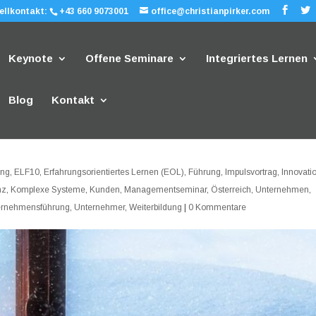
ellkontakt:
+43 660 9073001
office@christianpirker.com
Keynote
Offene Seminare
Integriertes Lernen
Blog
Kontakt
ung
,
ELF10
,
Erfahrungsorientiertes Lernen (EOL)
,
Führung
,
Impulsvortrag
,
Innovati
nz
,
Komplexe Systeme
,
Kunden
,
Managementseminar
,
Österreich
,
Unternehmen
,
ernehmensführung
,
Unternehmer
,
Weiterbildung
|
0 Kommentare