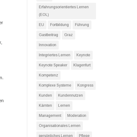
Erfahrungsorientiertes Lernen
(EOL)
er
EU
Fortbildung
Führung
Gastbeitrag
Graz
r,
Innovation
Integriertes Lernen
Keynote
Keynote Speaker
Klagenfurt
Kompetenz
n.
Komplexe Systeme
Kongress
Kunden
Kundennutzen
en
Kärnten
Lernen
Management
Moderation
Organisationales Lernen
persönliches Lernen
Pflege