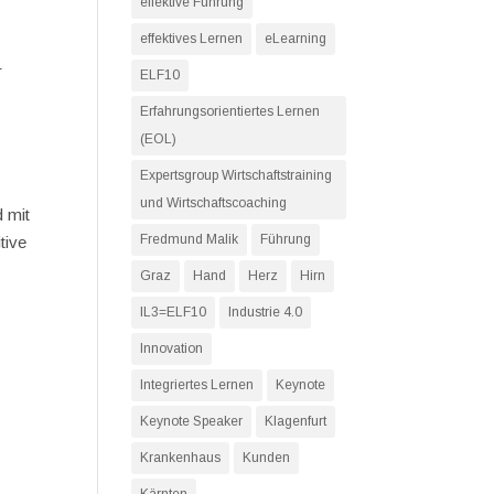
effektive Führung
effektives Lernen
eLearning
r
ELF10
Erfahrungsorientiertes Lernen
(EOL)
Expertsgroup Wirtschaftstraining
und Wirtschaftscoaching
d mit
Fredmund Malik
Führung
tive
Graz
Hand
Herz
Hirn
IL3=ELF10
Industrie 4.0
Innovation
Integriertes Lernen
Keynote
Keynote Speaker
Klagenfurt
Krankenhaus
Kunden