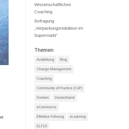
Wissenschaftliches
Coaching
Befragung
„Verpackungsreduktion im
Supermarkt“
Themen
Ausbildung
Blog
Change Management
Coaching
Community of Practice (CoP)
Denken
Deutschland
eCommerce
et
Effektive Führung
eLearning
ELF10