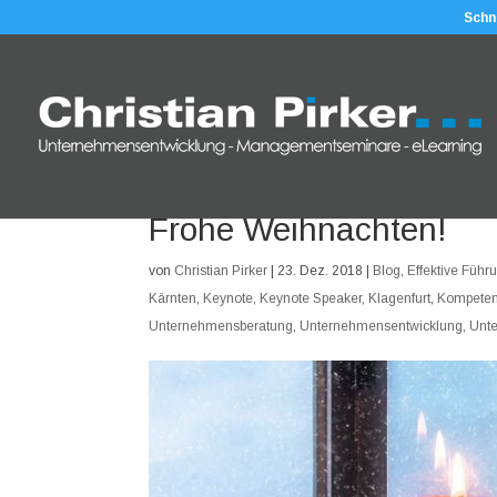
Schn
Frohe Weihnachten!
von
Christian Pirker
|
23. Dez. 2018
|
Blog
,
Effektive Führ
Kärnten
,
Keynote
,
Keynote Speaker
,
Klagenfurt
,
Kompete
Unternehmensberatung
,
Unternehmensentwicklung
,
Unt