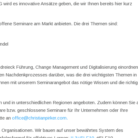
KG wird es innovative Ansätze geben, die wir Ihnen bereits hier kurz
 offene Seminare am Markt anbieten. Die drei Themen sind:
ndel
tsdreieck Führung, Change Management und Digitalisierung einordnen
en Nachdenkprozesses darüber, was die drei wichtigsten Themen in
Ihnen mit unserem Seminarangebot das nötige Wissen und die richti
n und in unterschiedlichen Regionen angeboten. Zudem können Sie a
are bzw. geschlossene Seminare für Ihr Unternehmen oder Ihre
itte an
office@christianpirker.com.
in Organisationen. Wir bauen auf unser bewährtes System des
rfolgsformel für effektives Lernen:
IL3=ELF10
. #ELF10