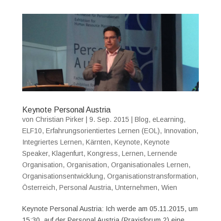
Keynote Personal Austria
von
Christian Pirker
|
9. Sep. 2015
|
Blog
,
eLearning
,
ELF10
,
Erfahrungsorientiertes Lernen (EOL)
,
Innovation
,
Integriertes Lernen
,
Kärnten
,
Keynote
,
Keynote
Speaker
,
Klagenfurt
,
Kongress
,
Lernen
,
Lernende
Organisation
,
Organisation
,
Organisationales Lernen
,
Organisationsentwicklung
,
Organisationstransformation
,
Österreich
,
Personal Austria
,
Unternehmen
,
Wien
Keynote Personal Austria: Ich werde am 05.11.2015, um
15:30, auf der Personal Austria (Praxisforum 2) eine