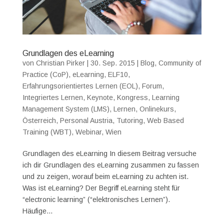
Grundlagen des eLearning
von
Christian Pirker
|
30. Sep. 2015
|
Blog
,
Community of
Practice (CoP)
,
eLearning
,
ELF10
,
Erfahrungsorientiertes Lernen (EOL)
,
Forum
,
Integriertes Lernen
,
Keynote
,
Kongress
,
Learning
Management System (LMS)
,
Lernen
,
Onlinekurs
,
Österreich
,
Personal Austria
,
Tutoring
,
Web Based
Training (WBT)
,
Webinar
,
Wien
Grundlagen des eLearning In diesem Beitrag versuche
ich dir Grundlagen des eLearning zusammen zu fassen
und zu zeigen, worauf beim eLearning zu achten ist.
Was ist eLearning? Der Begriff eLearning steht für
“electronic learning” (“elektronisches Lernen”).
Häufige...