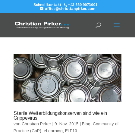
Schnellkontakt:
+43 660 9073001
office@christianpirker.com
Sterile Weiterbildungskonserven sind wie ein
Grippevirus
von
Christian Pirker
|
9. Nov. 2015
|
Blog
,
Community of
Practice (CoP)
,
eLearning
,
ELF10
,