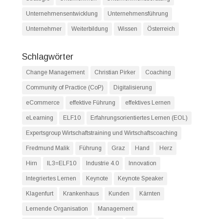
Unternehmensentwicklung
Unternehmensführung
Unternehmer
Weiterbildung
Wissen
Österreich
Schlagwörter
Change Management
Christian Pirker
Coaching
Community of Practice (CoP)
Digitalisierung
eCommerce
effektive Führung
effektives Lernen
eLearning
ELF10
Erfahrungsorientiertes Lernen (EOL)
Expertsgroup Wirtschaftstraining und Wirtschaftscoaching
Fredmund Malik
Führung
Graz
Hand
Herz
Hirn
IL3=ELF10
Industrie 4.0
Innovation
Integriertes Lernen
Keynote
Keynote Speaker
Klagenfurt
Krankenhaus
Kunden
Kärnten
Lernende Organisation
Management