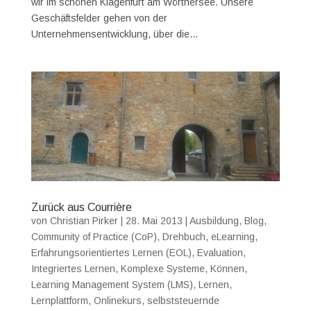
wir im schönen Klagenfurt am Wörthersee. Unsere
Geschäftsfelder gehen von der
Unternehmensentwicklung, über die...
Zurück aus Courrière
von
Christian Pirker
|
28. Mai 2013
|
Ausbildung
,
Blog
,
Community of Practice (CoP)
,
Drehbuch
,
eLearning
,
Erfahrungsorientiertes Lernen (EOL)
,
Evaluation
,
Integriertes Lernen
,
Komplexe Systeme
,
Können
,
Learning Management System (LMS)
,
Lernen
,
Lernplattform
,
Onlinekurs
,
selbststeuernde