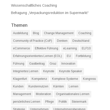
Wissenschaftliches Coaching
Befragung „Verpackungsreduktion im Supermarkt“
Themen
Ausbildung
Blog
Change Management
Coaching
Community of Practice (CoP)
Denken
Deutschland
eCommerce
Effektive Führung
eLearning
ELF10
Erfahrungsorientiertes Lernen (EOL)
EU
Fortbildung
Führung
Gastbeitrag
Graz
Innovation
Integriertes Lernen
Keynote
Keynote Speaker
Klagenfurt
Kompetenz
Komplexe Systeme
Kongress
Kunden
Kundennutzen
Kärnten
Lernen
Management
Moderation
Organisationales Lernen
persönliches Lernen
Pflege
Politik
Steiermark
Strategie
Unternehmen
Unternehmensberatung