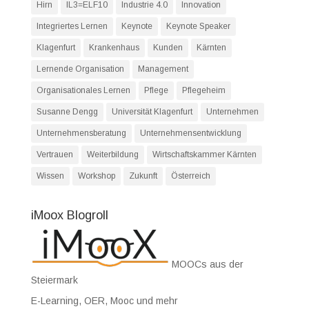
Hirn
IL3=ELF10
Industrie 4.0
Innovation
Integriertes Lernen
Keynote
Keynote Speaker
Klagenfurt
Krankenhaus
Kunden
Kärnten
Lernende Organisation
Management
Organisationales Lernen
Pflege
Pflegeheim
Susanne Dengg
Universität Klagenfurt
Unternehmen
Unternehmensberatung
Unternehmensentwicklung
Vertrauen
Weiterbildung
Wirtschaftskammer Kärnten
Wissen
Workshop
Zukunft
Österreich
iMoox Blogroll
MOOCs aus der
Steiermark
E-Learning, OER, Mooc und mehr