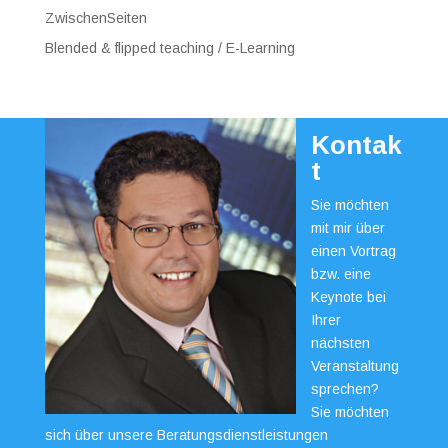
ZwischenSeiten
Blended & flipped teaching / E-Learning
Kontak
t
Sie möchten
mit mir über
einen Vortrag
bzw. eine
Keynote bei
Ihrer
nächsten
Veranstaltung
sprechen?
Sie möchten
sich über unsere Beratungsdienstleistungen