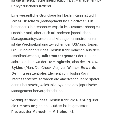
ist die amerikanische Interpretation als „Management by
Policy“ durchaus treffend.
Eine wesentliche Grundlage für Hoshin Kanri ist wohl
Peter Druckers
„Management by Objectives“. Ein
besonders interessanter Aspekt im Zusammenhang mit
Hoshin Kanri, aber auch mit anderen japanischen
Managementsystemen und Managementinstrumenten,
ist die Wechselwirkung zwischen den USA und Japan.
Die Grundideen für das Hoshin Kanri kommen aus dem
amerikanischen
Qualitätsmanagement
der 1930er
Jahre. So ist etwa der
Demingkreis
, also der
PDCA-
Zyklus
(Plan, Do, Check, Act) von
William Edwards
Deming
ein zentrales Element von Hoshin Kanri.
Interessanterweise waren die Amerikaner Jahre später
dann überrascht, welch tolle Systeme das japanische
Management hervorgebracht hat.
Wichtig ist dabei, dass Hoshin Kanri die
Planung
und
die
Umsetzung
betont. Zudem ist im gesamten
Prozess der
Mensch im Mittelpunkt
.