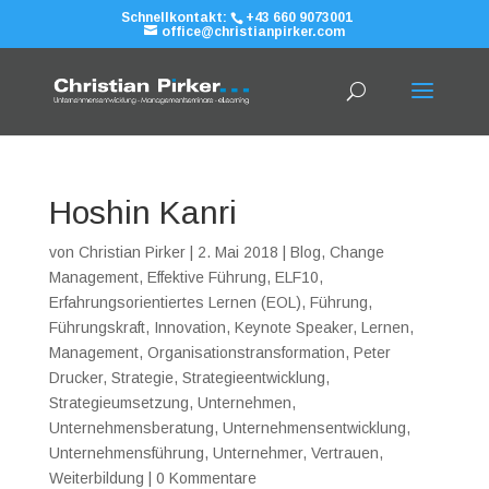
Schnellkontakt:
+43 660 9073001
office@christianpirker.com
Hoshin Kanri
von
Christian Pirker
|
2. Mai 2018
|
Blog
,
Change
Management
,
Effektive Führung
,
ELF10
,
Erfahrungsorientiertes Lernen (EOL)
,
Führung
,
Führungskraft
,
Innovation
,
Keynote Speaker
,
Lernen
,
Management
,
Organisationstransformation
,
Peter
Drucker
,
Strategie
,
Strategieentwicklung
,
Strategieumsetzung
,
Unternehmen
,
Unternehmensberatung
,
Unternehmensentwicklung
,
Unternehmensführung
,
Unternehmer
,
Vertrauen
,
Weiterbildung
|
0 Kommentare