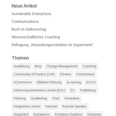
Neue Artikel
Sustainable Enterprises
Communications
Buch im Selbstverlag
Wissenschaftliches Coaching
Befragung „Verpackungsreduktion im Supermarkt“
Themen
Ausbildung
Blog
Change Management
Coaching
Community of Practice (CoP)
Denken
Deutschland
eCommerce
Effektive Führung
eLearning
ELF10
Erfahrungsorientiertes Lernen (EOL)
EU
Fortbildung
Führung
Gastbeitrag
Graz
Innovation
Integriertes Lernen
Keynote
Keynote Speaker
Klagenfurt
Kompetenz
Komplexe Systeme
Kongress