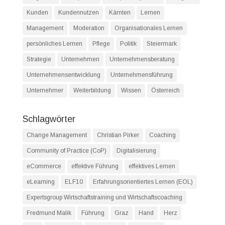
Kunden
Kundennutzen
Kärnten
Lernen
Management
Moderation
Organisationales Lernen
persönliches Lernen
Pflege
Politik
Steiermark
Strategie
Unternehmen
Unternehmensberatung
Unternehmensentwicklung
Unternehmensführung
Unternehmer
Weiterbildung
Wissen
Österreich
Schlagwörter
Change Management
Christian Pirker
Coaching
Community of Practice (CoP)
Digitalisierung
eCommerce
effektive Führung
effektives Lernen
eLearning
ELF10
Erfahrungsorientiertes Lernen (EOL)
Expertsgroup Wirtschaftstraining und Wirtschaftscoaching
Fredmund Malik
Führung
Graz
Hand
Herz