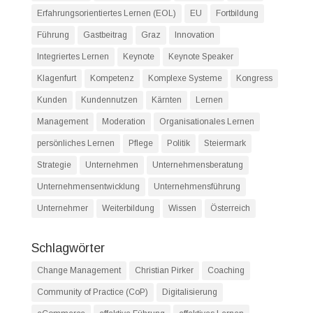
Erfahrungsorientiertes Lernen (EOL)
EU
Fortbildung
Führung
Gastbeitrag
Graz
Innovation
Integriertes Lernen
Keynote
Keynote Speaker
Klagenfurt
Kompetenz
Komplexe Systeme
Kongress
Kunden
Kundennutzen
Kärnten
Lernen
Management
Moderation
Organisationales Lernen
persönliches Lernen
Pflege
Politik
Steiermark
Strategie
Unternehmen
Unternehmensberatung
Unternehmensentwicklung
Unternehmensführung
Unternehmer
Weiterbildung
Wissen
Österreich
Schlagwörter
Change Management
Christian Pirker
Coaching
Community of Practice (CoP)
Digitalisierung