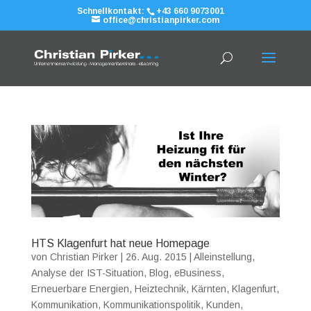
Schnellkontakt:
+43 660 9073001
office@christianpirker.com
HTS Klagenfurt hat neue Homepage
von
Christian Pirker
|
26. Aug. 2015
|
Alleinstellung
,
Analyse der IST-Situation
,
Blog
,
eBusiness
,
Erneuerbare Energien
,
Heiztechnik
,
Kärnten
,
Klagenfurt
,
Kommunikation
,
Kommunikationspolitik
,
Kunden
,