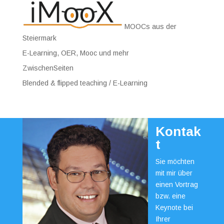
MOOCs aus der
Steiermark
E-Learning, OER, Mooc und mehr
ZwischenSeiten
Blended & flipped teaching / E-Learning
Kontak
t
Sie möchten
mit mir über
einen Vortrag
bzw. eine
Keynote bei
Ihrer