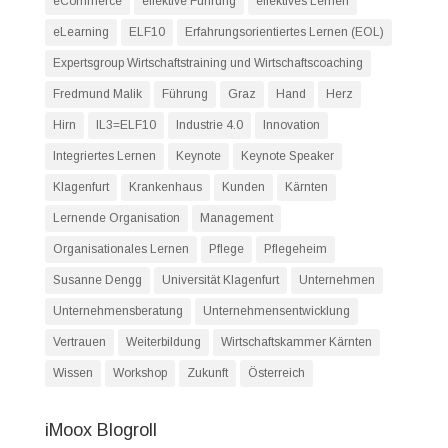
eCommerce
effektive Führung
effektives Lernen
eLearning
ELF10
Erfahrungsorientiertes Lernen (EOL)
Expertsgroup Wirtschaftstraining und Wirtschaftscoaching
Fredmund Malik
Führung
Graz
Hand
Herz
Hirn
IL3=ELF10
Industrie 4.0
Innovation
Integriertes Lernen
Keynote
Keynote Speaker
Klagenfurt
Krankenhaus
Kunden
Kärnten
Lernende Organisation
Management
Organisationales Lernen
Pflege
Pflegeheim
Susanne Dengg
Universität Klagenfurt
Unternehmen
Unternehmensberatung
Unternehmensentwicklung
Vertrauen
Weiterbildung
Wirtschaftskammer Kärnten
Wissen
Workshop
Zukunft
Österreich
iMoox Blogroll