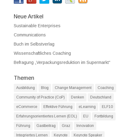
Neue Artikel
Sustainable Enterprises
Communications
Buch im Selbstverlag
Wissenschaftliches Coaching
Befragung „Verpackungsreduktion im Supermarkt“
Themen
Ausbildung
Blog
Change Management
Coaching
Community of Practice (CoP)
Denken
Deutschland
eCommerce
Effektive Führung
eLearning
ELF10
Erfahrungsorientiertes Lernen (EOL)
EU
Fortbildung
Führung
Gastbeitrag
Graz
Innovation
Integriertes Lernen
Keynote
Keynote Speaker