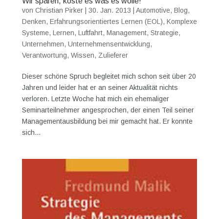
Wir sparen, koste es was es wolle!
von
Christian Pirker
|
30. Jan. 2013
|
Automotive
,
Blog
,
Denken
,
Erfahrungsorientiertes Lernen (EOL)
,
Komplexe
Systeme
,
Lernen
,
Luftfahrt
,
Management
,
Strategie
,
Unternehmen
,
Unternehmensentwicklung
,
Verantwortung
,
Wissen
,
Zulieferer
Dieser schöne Spruch begleitet mich schon seit über 20
Jahren und leider hat er an seiner Aktualität nichts
verloren. Letzte Woche hat mich ein ehemaliger
Seminarteilnehmer angesprochen, der einen Teil seiner
Managementausbildung bei mir gemacht hat. Er konnte
sich...