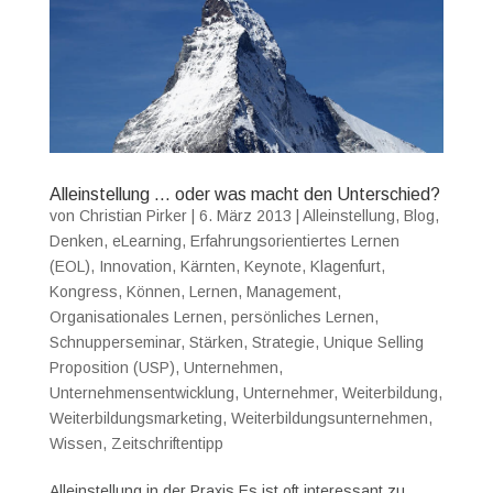
Alleinstellung … oder was macht den Unterschied?
von
Christian Pirker
|
6. März 2013
|
Alleinstellung
,
Blog
,
Denken
,
eLearning
,
Erfahrungsorientiertes Lernen
(EOL)
,
Innovation
,
Kärnten
,
Keynote
,
Klagenfurt
,
Kongress
,
Können
,
Lernen
,
Management
,
Organisationales Lernen
,
persönliches Lernen
,
Schnupperseminar
,
Stärken
,
Strategie
,
Unique Selling
Proposition (USP)
,
Unternehmen
,
Unternehmensentwicklung
,
Unternehmer
,
Weiterbildung
,
Weiterbildungsmarketing
,
Weiterbildungsunternehmen
,
Wissen
,
Zeitschriftentipp
Alleinstellung in der Praxis Es ist oft interessant zu