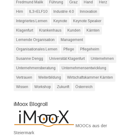
Fredmund Malik
Führung
Graz
Hand
Herz
Hirn
IL3=ELF10
Industrie 4.0
Innovation
Integriertes Lernen
Keynote
Keynote Speaker
Klagenfurt
Krankenhaus
Kunden
Kärnten
Lernende Organisation
Management
Organisationales Lernen
Pflege
Pflegeheim
Susanne Dengg
Universität Klagenfurt
Unternehmen
Unternehmensberatung
Unternehmensentwicklung
Vertrauen
Weiterbildung
Wirtschaftskammer Kärnten
Wissen
Workshop
Zukunft
Österreich
iMoox Blogroll
MOOCs aus der
Steiermark