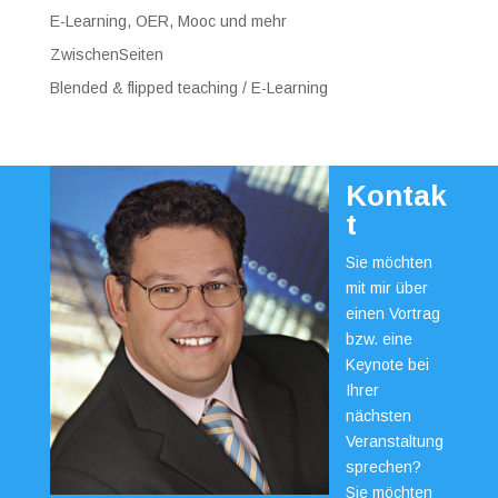
E-Learning, OER, Mooc und mehr
ZwischenSeiten
Blended & flipped teaching / E-Learning
Kontak
t
Sie möchten
mit mir über
einen Vortrag
bzw. eine
Keynote bei
Ihrer
nächsten
Veranstaltung
sprechen?
Sie möchten