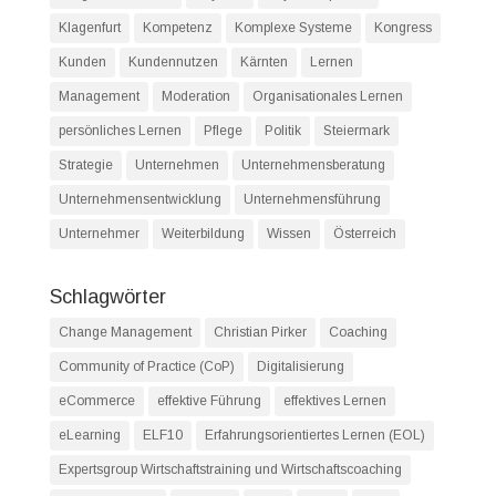
Klagenfurt
Kompetenz
Komplexe Systeme
Kongress
Kunden
Kundennutzen
Kärnten
Lernen
Management
Moderation
Organisationales Lernen
persönliches Lernen
Pflege
Politik
Steiermark
Strategie
Unternehmen
Unternehmensberatung
Unternehmensentwicklung
Unternehmensführung
Unternehmer
Weiterbildung
Wissen
Österreich
Schlagwörter
Change Management
Christian Pirker
Coaching
Community of Practice (CoP)
Digitalisierung
eCommerce
effektive Führung
effektives Lernen
eLearning
ELF10
Erfahrungsorientiertes Lernen (EOL)
Expertsgroup Wirtschaftstraining und Wirtschaftscoaching