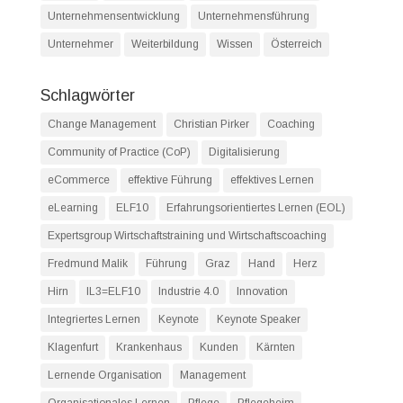
Unternehmensentwicklung
Unternehmensführung
Unternehmer
Weiterbildung
Wissen
Österreich
Schlagwörter
Change Management
Christian Pirker
Coaching
Community of Practice (CoP)
Digitalisierung
eCommerce
effektive Führung
effektives Lernen
eLearning
ELF10
Erfahrungsorientiertes Lernen (EOL)
Expertsgroup Wirtschaftstraining und Wirtschaftscoaching
Fredmund Malik
Führung
Graz
Hand
Herz
Hirn
IL3=ELF10
Industrie 4.0
Innovation
Integriertes Lernen
Keynote
Keynote Speaker
Klagenfurt
Krankenhaus
Kunden
Kärnten
Lernende Organisation
Management
Organisationales Lernen
Pflege
Pflegeheim