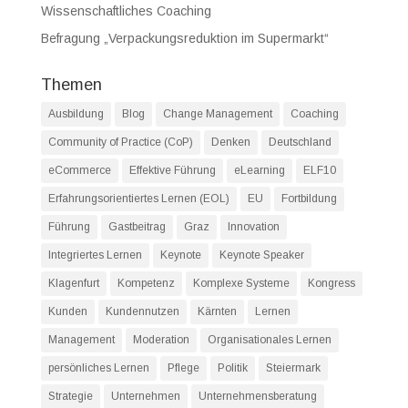
Wissenschaftliches Coaching
Befragung „Verpackungsreduktion im Supermarkt“
Themen
Ausbildung
Blog
Change Management
Coaching
Community of Practice (CoP)
Denken
Deutschland
eCommerce
Effektive Führung
eLearning
ELF10
Erfahrungsorientiertes Lernen (EOL)
EU
Fortbildung
Führung
Gastbeitrag
Graz
Innovation
Integriertes Lernen
Keynote
Keynote Speaker
Klagenfurt
Kompetenz
Komplexe Systeme
Kongress
Kunden
Kundennutzen
Kärnten
Lernen
Management
Moderation
Organisationales Lernen
persönliches Lernen
Pflege
Politik
Steiermark
Strategie
Unternehmen
Unternehmensberatung