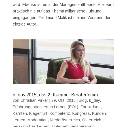
wird. Ebenso ist es in der Managementtheorie. Hier wird
praktisch nie auf das Thema militärische Führung
eingegangen. Fredmund Malik ist meines Wissens der
einzige Autor...
b_day 2015, das 2. Kärntner Beraterforum
von
Christian Pirker
|
29. Okt. 2015
|
Blog
,
b_day
,
Erfahrungsorientiertes Lernen (EOL)
,
Fortbildung
,
Kärnten
,
Klagenfurt
,
Kompetenz
,
Kongress
,
Kunden
,
Lernen
,
Moderation
,
Niederösterreich
,
Österreich
,
persönliches Lernen
,
Unternehmensberatung
,