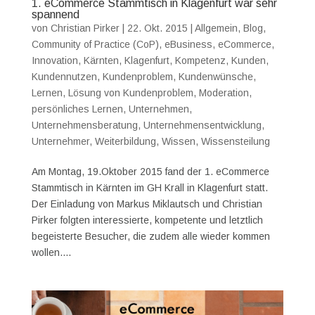
1. eCommerce Stammtisch in Klagenfurt war sehr
spannend
von
Christian Pirker
|
22. Okt. 2015
|
Allgemein
,
Blog
,
Community of Practice (CoP)
,
eBusiness
,
eCommerce
,
Innovation
,
Kärnten
,
Klagenfurt
,
Kompetenz
,
Kunden
,
Kundennutzen
,
Kundenproblem
,
Kundenwünsche
,
Lernen
,
Lösung von Kundenproblem
,
Moderation
,
persönliches Lernen
,
Unternehmen
,
Unternehmensberatung
,
Unternehmensentwicklung
,
Unternehmer
,
Weiterbildung
,
Wissen
,
Wissensteilung
Am Montag, 19.Oktober 2015 fand der 1. eCommerce
Stammtisch in Kärnten im GH Krall in Klagenfurt statt.
Der Einladung von Markus Miklautsch und Christian
Pirker folgten interessierte, kompetente und letztlich
begeisterte Besucher, die zudem alle wieder kommen
wollen....