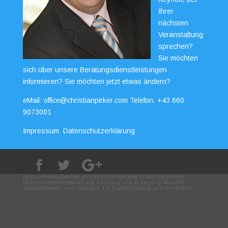
Ihrer
nächsten
Veranstaltung
sprechen?
Sie möchten
sich über unsere Beratungsdienstleistungen
informieren? Sie möchten jetzt etwas ändern?
eMail:
office@christianpirker.com
Telefon:
+43 660
9073001
Impressum
Datenschutzerklärung
Unternehmensberater und Keynote Speaker in den Bereichen
Unternehmensentwicklung, Führung und eLearning. Aktuelle
Spezialthemen sind Industrie 4.0, Digitalisierung und Innovation.