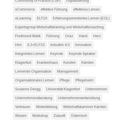
Community of Practice (CoP)
Digitalisierung
eCommerce
effektive Führung
effektives Lernen
eLearning
ELF10
Erfahrungsorientiertes Lernen (EOL)
Expertsgroup Wirtschaftstraining und Wirtschaftscoaching
Fredmund Malik
Führung
Graz
Hand
Herz
Hirn
IL3=ELF10
Industrie 4.0
Innovation
Integriertes Lernen
Keynote
Keynote Speaker
Klagenfurt
Krankenhaus
Kunden
Kärnten
Lernende Organisation
Management
Organisationales Lernen
Pflege
Pflegeheim
Susanne Dengg
Universität Klagenfurt
Unternehmen
Unternehmensberatung
Unternehmensentwicklung
Vertrauen
Weiterbildung
Wirtschaftskammer Kärnten
Wissen
Workshop
Zukunft
Österreich