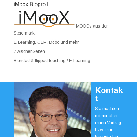
iMoox Blogroll
MOOCs aus der
Steiermark
E-Learning, OER, Mooc und mehr
ZwischenSeiten
Blended & flipped teaching / E-Learning
Kontak
t
Sie möchten
mit mir über
einen Vortrag
bzw. eine
Keynote bei