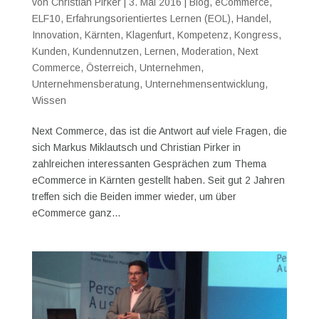
von
Christian Pirker
|
3. Mai 2016
|
Blog
,
eCommerce
,
ELF10
,
Erfahrungsorientiertes Lernen (EOL)
,
Handel
,
Innovation
,
Kärnten
,
Klagenfurt
,
Kompetenz
,
Kongress
,
Kunden
,
Kundennutzen
,
Lernen
,
Moderation
,
Next
Commerce
,
Österreich
,
Unternehmen
,
Unternehmensberatung
,
Unternehmensentwicklung
,
Wissen
Next Commerce, das ist die Antwort auf viele Fragen, die
sich Markus Miklautsch und Christian Pirker in
zahlreichen interessanten Gesprächen zum Thema
eCommerce in Kärnten gestellt haben. Seit gut 2 Jahren
treffen sich die Beiden immer wieder, um über
eCommerce ganz...