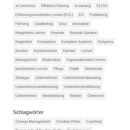
eCommerce
Effektive Führung
eLearning
ELF10
Erfahrungsorientiertes Lernen (EOL)
EU
Fortbildung
Führung
Gastbeitrag
Graz
Innovation
Integriertes Lernen
Keynote
Keynote Speaker
Klagenfurt
Kompetenz
Komplexe Systeme
Kongress
Kunden
Kundennutzen
Kärnten
Lernen
Management
Moderation
Organisationales Lernen
persönliches Lernen
Pflege
Politik
Steiermark
Strategie
Unternehmen
Unternehmensberatung
Unternehmensentwicklung
Unternehmensführung
Unternehmer
Weiterbildung
Wissen
Österreich
Schlagwörter
Change Management
Christian Pirker
Coaching