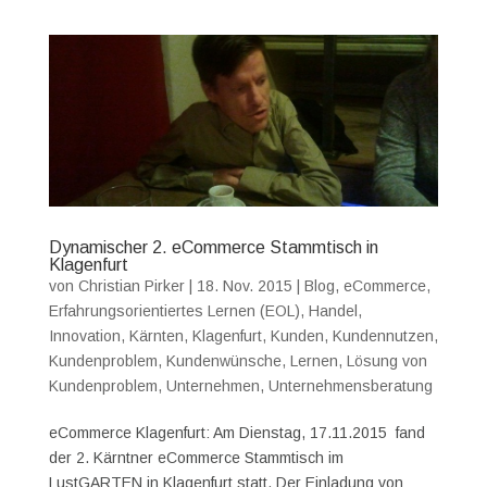
Dynamischer 2. eCommerce Stammtisch in
Klagenfurt
von
Christian Pirker
|
18. Nov. 2015
|
Blog
,
eCommerce
,
Erfahrungsorientiertes Lernen (EOL)
,
Handel
,
Innovation
,
Kärnten
,
Klagenfurt
,
Kunden
,
Kundennutzen
,
Kundenproblem
,
Kundenwünsche
,
Lernen
,
Lösung von
Kundenproblem
,
Unternehmen
,
Unternehmensberatung
eCommerce Klagenfurt: Am Dienstag, 17.11.2015 fand
der 2. Kärntner eCommerce Stammtisch im
LustGARTEN in Klagenfurt statt. Der Einladung von