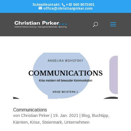
Schnellkontakt:
+43 660 9073001
office@christianpirker.com
Communications
von
Christian Pirker
|
19. Jan. 2021
|
Blog
,
Buchtipp
,
Kärnten
,
Krise
,
Steiermark
,
Unternehmen