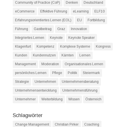
Community of Practice (CoP)
Denken
Deutschland
eCommerce
Effektive Führung
eLearning
ELF10
Erfahrungsorientiertes Lernen (EOL)
EU
Fortbildung
Führung
Gastbeitrag
Graz
Innovation
Integriertes Lernen
Keynote
Keynote Speaker
Klagenfurt
Kompetenz
Komplexe Systeme
Kongress
Kunden
Kundennutzen
Kärnten
Lernen
Management
Moderation
Organisationales Lernen
persönliches Lernen
Pflege
Politik
Steiermark
Strategie
Unternehmen
Unternehmensberatung
Unternehmensentwicklung
Unternehmensführung
Unternehmer
Weiterbildung
Wissen
Österreich
Schlagwörter
Change Management
Christian Pirker
Coaching