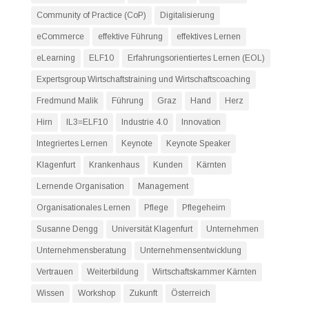
Community of Practice (CoP)
Digitalisierung
eCommerce
effektive Führung
effektives Lernen
eLearning
ELF10
Erfahrungsorientiertes Lernen (EOL)
Expertsgroup Wirtschaftstraining und Wirtschaftscoaching
Fredmund Malik
Führung
Graz
Hand
Herz
Hirn
IL3=ELF10
Industrie 4.0
Innovation
Integriertes Lernen
Keynote
Keynote Speaker
Klagenfurt
Krankenhaus
Kunden
Kärnten
Lernende Organisation
Management
Organisationales Lernen
Pflege
Pflegeheim
Susanne Dengg
Universität Klagenfurt
Unternehmen
Unternehmensberatung
Unternehmensentwicklung
Vertrauen
Weiterbildung
Wirtschaftskammer Kärnten
Wissen
Workshop
Zukunft
Österreich