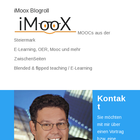
iMoox Blogroll
MOOCs aus der
Steiermark
E-Learning, OER, Mooc und mehr
ZwischenSeiten
Blended & flipped teaching / E-Learning
Kontak
t
Sie möchten
mit mir über
einen Vortrag
bzw. eine