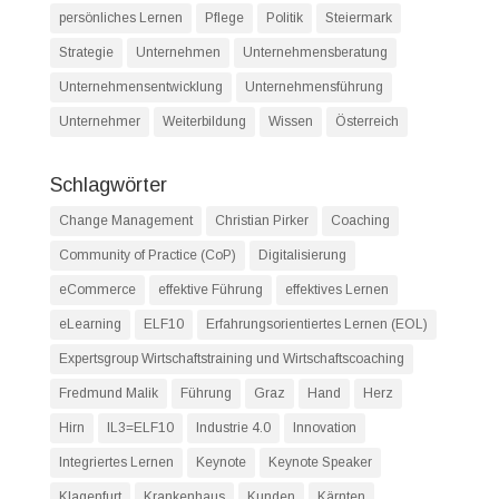
persönliches Lernen
Pflege
Politik
Steiermark
Strategie
Unternehmen
Unternehmensberatung
Unternehmensentwicklung
Unternehmensführung
Unternehmer
Weiterbildung
Wissen
Österreich
Schlagwörter
Change Management
Christian Pirker
Coaching
Community of Practice (CoP)
Digitalisierung
eCommerce
effektive Führung
effektives Lernen
eLearning
ELF10
Erfahrungsorientiertes Lernen (EOL)
Expertsgroup Wirtschaftstraining und Wirtschaftscoaching
Fredmund Malik
Führung
Graz
Hand
Herz
Hirn
IL3=ELF10
Industrie 4.0
Innovation
Integriertes Lernen
Keynote
Keynote Speaker
Klagenfurt
Krankenhaus
Kunden
Kärnten