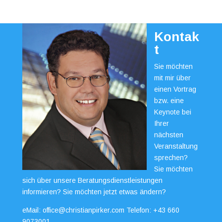
Kontak
t
Sie möchten
mit mir über
einen Vortrag
bzw. eine
Keynote bei
Ihrer
nächsten
Veranstaltung
sprechen?
Sie möchten
sich über unsere Beratungsdienstleistungen
informieren? Sie möchten jetzt etwas ändern?
eMail:
office@christianpirker.com
Telefon:
+43 660
9073001