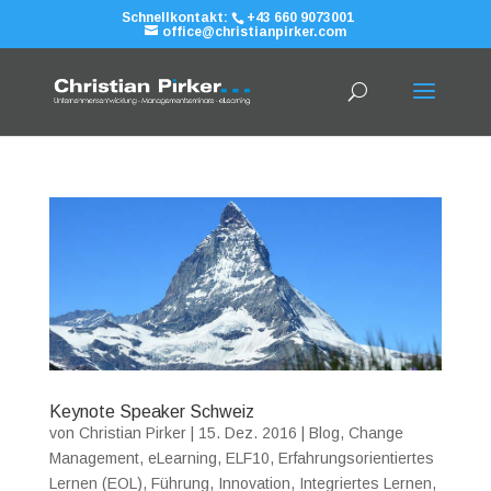
Schnellkontakt:
+43 660 9073001
office@christianpirker.com
Keynote Speaker Schweiz
von
Christian Pirker
|
15. Dez. 2016
|
Blog
,
Change
Management
,
eLearning
,
ELF10
,
Erfahrungsorientiertes
Lernen (EOL)
,
Führung
,
Innovation
,
Integriertes Lernen
,