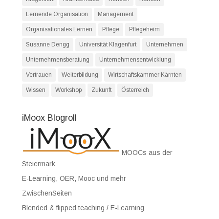
Lernende Organisation
Management
Organisationales Lernen
Pflege
Pflegeheim
Susanne Dengg
Universität Klagenfurt
Unternehmen
Unternehmensberatung
Unternehmensentwicklung
Vertrauen
Weiterbildung
Wirtschaftskammer Kärnten
Wissen
Workshop
Zukunft
Österreich
iMoox Blogroll
MOOCs aus der
Steiermark
E-Learning, OER, Mooc und mehr
ZwischenSeiten
Blended & flipped teaching / E-Learning