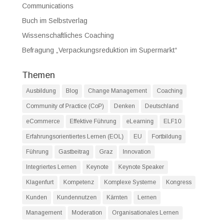
Communications
Buch im Selbstverlag
Wissenschaftliches Coaching
Befragung „Verpackungsreduktion im Supermarkt“
Themen
Ausbildung
Blog
Change Management
Coaching
Community of Practice (CoP)
Denken
Deutschland
eCommerce
Effektive Führung
eLearning
ELF10
Erfahrungsorientiertes Lernen (EOL)
EU
Fortbildung
Führung
Gastbeitrag
Graz
Innovation
Integriertes Lernen
Keynote
Keynote Speaker
Klagenfurt
Kompetenz
Komplexe Systeme
Kongress
Kunden
Kundennutzen
Kärnten
Lernen
Management
Moderation
Organisationales Lernen