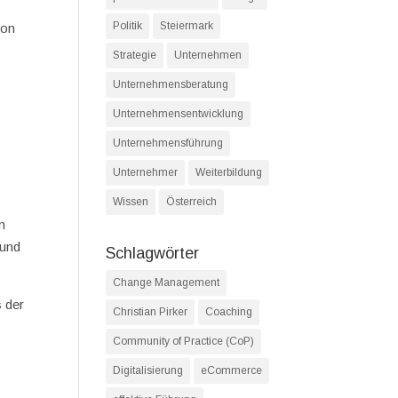
Politik
Steiermark
von
Strategie
Unternehmen
Unternehmensberatung
Unternehmensentwicklung
Unternehmensführung
Unternehmer
Weiterbildung
Wissen
Österreich
an
 und
Schlagwörter
Change Management
s
der
Christian Pirker
Coaching
Community of Practice (CoP)
Digitalisierung
eCommerce