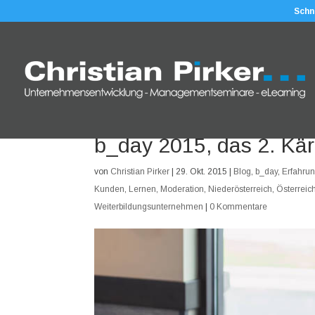
Schn
b_day 2015, das 2. Kär
von
Christian Pirker
|
29. Okt. 2015
|
Blog
,
b_day
,
Erfahrun
Kunden
,
Lernen
,
Moderation
,
Niederösterreich
,
Österreic
Weiterbildungsunternehmen
|
0 Kommentare