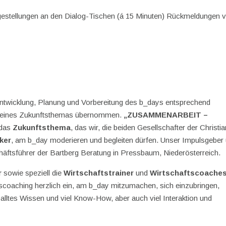
gestellungen an den Dialog-Tischen (á 15 Minuten) Rückmeldungen 
ntwicklung, Planung und Vorbereitung des b_days entsprechend
on eines Zukunftsthemas übernommen.
„ZUSAMMENARBEIT –
 das
Zukunftsthema
, das wir, die beiden Gesellschafter der Christi
rker
, am b_day moderieren und begleiten dürfen. Unser Impulsgeber
häftsführer der Bartberg Beratung in Pressbaum, Niederösterreich.
r
sowie speziell die
Wirtschaftstrainer
und
Wirtschaftscoache
scoaching herzlich ein, am b_day mitzumachen, sich einzubringen,
alltes Wissen und viel Know-How, aber auch viel Interaktion und