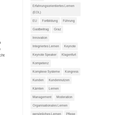
Erfahrungsorientiertes Lernen
(EOL)
EU
Fortbildung
Führung
Gastbeitrag
Graz
Innovation
a
Integriertes Lernen
Keynote
n
cht
Keynote Speaker
Klagenfurt
Kompetenz
Komplexe Systeme
Kongress
Kunden
Kundennutzen
Kärnten
Lernen
Management
Moderation
Organisationales Lernen
persönliches Lernen
Pflege