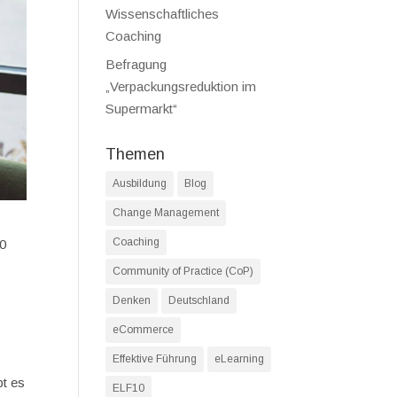
Wissenschaftliches
Coaching
Befragung
„Verpackungsreduktion im
Supermarkt“
Themen
Ausbildung
Blog
Change Management
Coaching
00
Community of Practice (CoP)
Denken
Deutschland
eCommerce
Effektive Führung
eLearning
bt es
ELF10