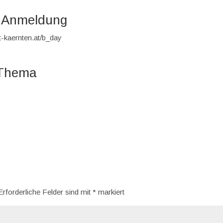
d Anmeldung
t-kaernten.at/b_day
 Thema
Erforderliche Felder sind mit
*
markiert