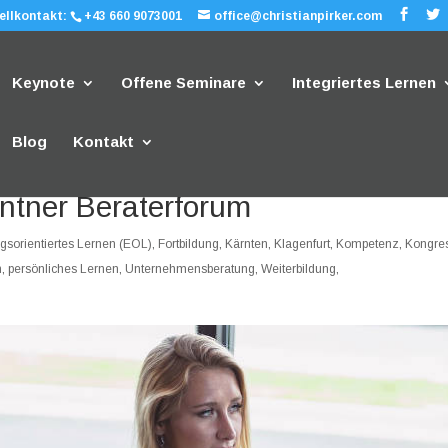
ellkontakt:
+43 660 9073001
office@christianpirker.com
Keynote
Offene Seminare
Integriertes Lernen
Blog
Kontakt
ntner Beraterforum
gsorientiertes Lernen (EOL)
,
Fortbildung
,
Kärnten
,
Klagenfurt
,
Kompetenz
,
Kongre
h
,
persönliches Lernen
,
Unternehmensberatung
,
Weiterbildung
,