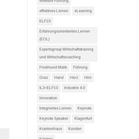
effektive Führung
effektives Lernen
eLearning
ELF10
Erfahrungsorientiertes Lernen
(EOL)
Expertsgroup Wirtschaftstraining
und Wirtschaftscoaching
Fredmund Malik
Führung
Graz
Hand
Herz
Hirn
IL3=ELF10
Industrie 4.0
Innovation
Integriertes Lernen
Keynote
Keynote Speaker
Klagenfurt
Krankenhaus
Kunden