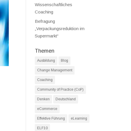
Wissenschaftliches
Coaching
Befragung
„Verpackungsreduktion im
Supermarkt“
Themen
Ausbildung
Blog
Change Management
Coaching
Community of Practice (CoP)
Denken
Deutschland
eCommerce
Effektive Führung
eLearning
ELF10