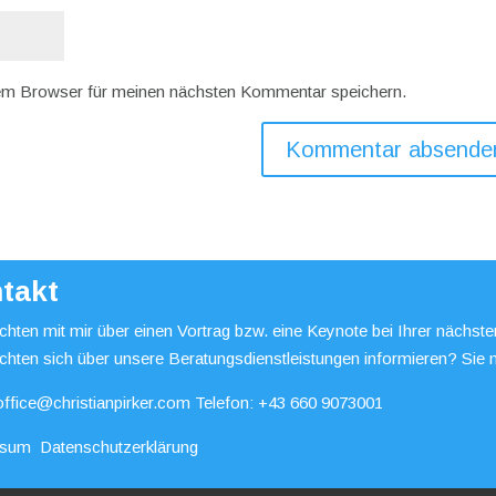
em Browser für meinen nächsten Kommentar speichern.
takt
hten mit mir über einen Vortrag bzw. eine Keynote bei Ihrer nächst
chten sich über unsere Beratungsdienstleistungen informieren? Sie 
office@christianpirker.com
Telefon:
+43 660 9073001
ssum
Datenschutzerklärung