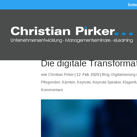
Schn
Die digitale Transformat
von
Christian Pirker
|
12. Feb. 2020
|
Blog
,
Digitalisierung 
Pflegenden
,
Kärnten
,
Keynote
,
Keynote Speaker
,
Klagenfu
Kommentare