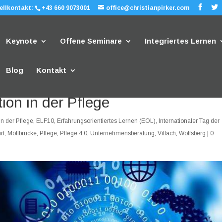
ellkontakt:
+43 660 9073001
office@christianpirker.com
Keynote
Offene Seminare
Integriertes Lernen
Blog
Kontakt
ion in der Pflege
in der Pflege
,
ELF10
,
Erfahrungsorientiertes Lernen (EOL)
,
Internationaler Tag der
rt
,
Möllbrücke
,
Pflege
,
Pflege 4.0
,
Unternehmensberatung
,
Villach
,
Wolfsberg
|
0