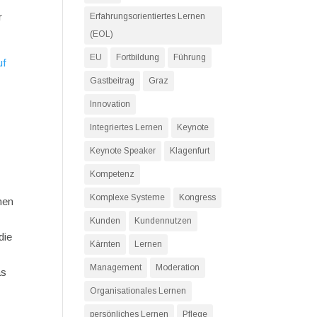
r
Erfahrungsorientiertes Lernen
(EOL)
EU
Fortbildung
Führung
uf
Gastbeitrag
Graz
Innovation
Integriertes Lernen
Keynote
Keynote Speaker
Klagenfurt
Kompetenz
Komplexe Systeme
Kongress
hen
Kunden
Kundennutzen
die
Kärnten
Lernen
Management
Moderation
as
Organisationales Lernen
persönliches Lernen
Pflege