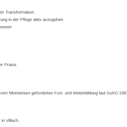
e
talen Transformation
erung in der Pflege aktiv anzugehen
kennen
er Praxis
 vom Ministerium geforderten Fort- und Weiterbildung laut GuKG 199
in Villach.