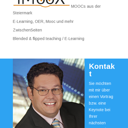
MOOCs aus der
Steiermark
E-Learning, OER, Mooc und mehr
ZwischenSeiten
Blended & flipped teaching / E-Learning
Kontak
t
Sie möchten
mit mir über
einen Vortrag
bzw. eine
Keynote bei
Ihrer
nächsten