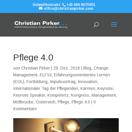
Schnellkontakt:
+43 660 9073001
office@christianpirker.com
Pflege 4.0
von
Christian Pirker
|
29. Dez. 2018
|
Blog
,
Change
Management
,
ELF10
,
Erfahrungsorientiertes Lernen
(EOL)
,
Fortbildung
,
Impulsvortrag
,
Innovation
,
Internationaler Tag der Pflegenden
,
Kärnten
,
Keynote
,
Keynote Speaker
,
Kompetenz
,
Kongress
,
Management
,
Möllbrücke
,
Österreich
,
Pflege
,
Pflege 4.0
|
0
Kommentare