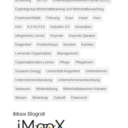
eLearning
ELF10
Erfahrungsorientiertes Lernen (EOL)
Expertsgroup Wirtschaftstraining und Wirtschaftscoaching
Fredmund Malik
Führung
Graz
Hand
Herz
Hirn
IL3=ELF10
Industrie 4.0
Innovation
Integriertes Lernen
Keynote
Keynote Speaker
Klagenfurt
Krankenhaus
Kunden
Kärnten
Lernende Organisation
Management
Organisationales Lernen
Pflege
Pflegeheim
Susanne Dengg
Universität Klagenfurt
Unternehmen
Unternehmensberatung
Unternehmensentwicklung
Vertrauen
Weiterbildung
Wirtschaftskammer Kärnten
Wissen
Workshop
Zukunft
Österreich
iMoox Blogroll