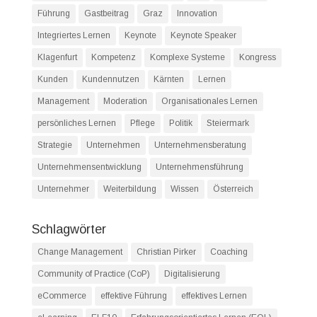
Führung
Gastbeitrag
Graz
Innovation
Integriertes Lernen
Keynote
Keynote Speaker
Klagenfurt
Kompetenz
Komplexe Systeme
Kongress
Kunden
Kundennutzen
Kärnten
Lernen
Management
Moderation
Organisationales Lernen
persönliches Lernen
Pflege
Politik
Steiermark
Strategie
Unternehmen
Unternehmensberatung
Unternehmensentwicklung
Unternehmensführung
Unternehmer
Weiterbildung
Wissen
Österreich
Schlagwörter
Change Management
Christian Pirker
Coaching
Community of Practice (CoP)
Digitalisierung
eCommerce
effektive Führung
effektives Lernen