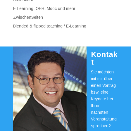
E-Learning, OER, Mooc und mehr
ZwischenSeiten
Blended & flipped teaching / E-Learning
Kontak
t
Sie möchten
mit mir über
einen Vortrag
bzw. eine
Keynote bei
Ihrer
nächsten
Veranstaltung
sprechen?