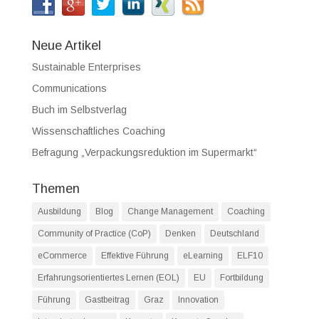
Neue Artikel
Sustainable Enterprises
Communications
Buch im Selbstverlag
Wissenschaftliches Coaching
Befragung „Verpackungsreduktion im Supermarkt“
Themen
Ausbildung
Blog
Change Management
Coaching
Community of Practice (CoP)
Denken
Deutschland
eCommerce
Effektive Führung
eLearning
ELF10
Erfahrungsorientiertes Lernen (EOL)
EU
Fortbildung
Führung
Gastbeitrag
Graz
Innovation