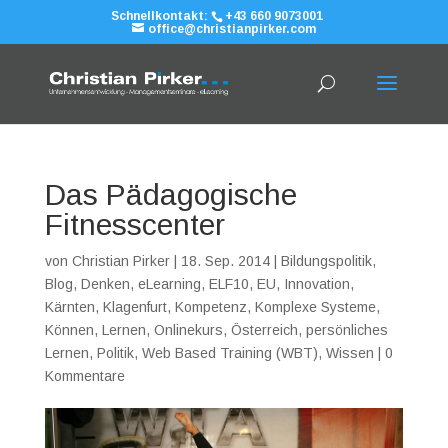
Schnellkontakt:
+43 660 9073001
office@christianpirker.com
Das Pädagogische
Fitnesscenter
von
Christian Pirker
|
18. Sep. 2014
|
Bildungspolitik
,
Blog
,
Denken
,
eLearning
,
ELF10
,
EU
,
Innovation
,
Kärnten
,
Klagenfurt
,
Kompetenz
,
Komplexe Systeme
,
Können
,
Lernen
,
Onlinekurs
,
Österreich
,
persönliches
Lernen
,
Politik
,
Web Based Training (WBT)
,
Wissen
|
0
Kommentare