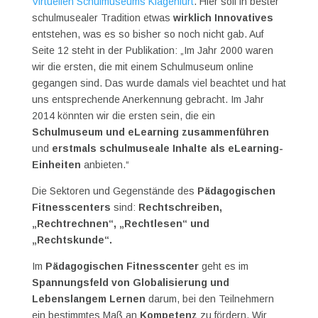
Virtuellen Schulmuseums Klagenfurt
. Hier soll in bester
schulmusealer Tradition etwas
wirklich Innovatives
entstehen, was es so bisher so noch nicht gab. Auf
Seite 12 steht in der Publikation: „Im Jahr 2000 waren
wir die ersten, die mit einem Schulmuseum online
gegangen sind. Das wurde damals viel beachtet und hat
uns entsprechende Anerkennung gebracht. Im Jahr
2014 könnten wir die ersten sein, die ein
Schulmuseum und eLearning zusammenführen
und
erstmals schulmuseale Inhalte als eLearning-
Einheiten
anbieten.“
Die Sektoren und Gegenstände des
Pädagogischen
Fitnesscenters
sind:
Rechtschreiben,
„Rechtrechnen“, „Rechtlesen“ und
„Rechtskunde“.
Im
Pädagogischen Fitnesscenter
geht es im
Spannungsfeld von Globalisierung und
Lebenslangem Lernen
darum, bei den Teilnehmern
ein bestimmtes Maß an
Kompetenz
zu fördern. Wir