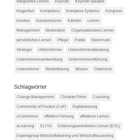
Integriertes Lernen
Keynote
Keynote Speaker
Klagenfurt
Kompetenz
Komplexe Systeme
Kongress
Kunden
Kundennutzen
Kärnten
Lernen
Management
Moderation
Organisationales Lernen
persönliches Lernen
Pflege
Politik
Steiermark
Strategie
Unternehmen
Unternehmensberatung
Unternehmensentwicklung
Unternehmensführung
Unternehmer
Weiterbildung
Wissen
Österreich
Schlagwörter
Change Management
Christian Pirker
Coaching
Community of Practice (CoP)
Digitalisierung
eCommerce
effektive Führung
effektives Lernen
eLearning
ELF10
Erfahrungsorientiertes Lernen (EOL)
Expertsgroup Wirtschaftstraining und Wirtschaftscoaching