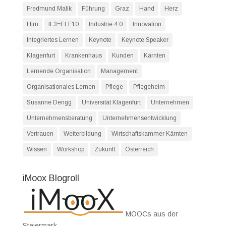
Fredmund Malik
Führung
Graz
Hand
Herz
Hirn
IL3=ELF10
Industrie 4.0
Innovation
Integriertes Lernen
Keynote
Keynote Speaker
Klagenfurt
Krankenhaus
Kunden
Kärnten
Lernende Organisation
Management
Organisationales Lernen
Pflege
Pflegeheim
Susanne Dengg
Universität Klagenfurt
Unternehmen
Unternehmensberatung
Unternehmensentwicklung
Vertrauen
Weiterbildung
Wirtschaftskammer Kärnten
Wissen
Workshop
Zukunft
Österreich
iMoox Blogroll
MOOCs aus der
Steiermark