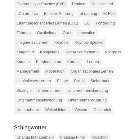
Community of Practice (CoP)
Denken
Deutschland
eCommerce
Effektive Führung
eLearning
ELF10
Erfahrungsorientiertes Lernen (EOL)
EU
Fortbildung
Führung
Gastbeitrag
Graz
Innovation
Integriertes Lernen
Keynote
Keynote Speaker
Klagenfurt
Kompetenz
Komplexe Systeme
Kongress
Kunden
Kundennutzen
Kärnten
Lernen
Management
Moderation
Organisationales Lernen
persönliches Lernen
Pflege
Politik
Steiermark
Strategie
Unternehmen
Unternehmensberatung
Unternehmensentwicklung
Unternehmensführung
Unternehmer
Weiterbildung
Wissen
Österreich
Schlagwörter
Change Management
Christian Pirker
Coaching