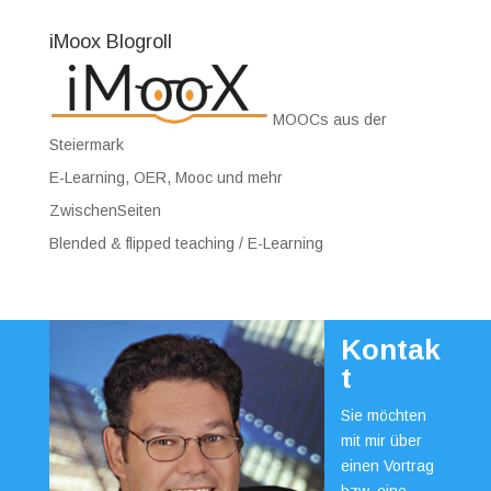
iMoox Blogroll
MOOCs aus der
Steiermark
E-Learning, OER, Mooc und mehr
ZwischenSeiten
Blended & flipped teaching / E-Learning
Kontak
t
Sie möchten
mit mir über
einen Vortrag
bzw. eine