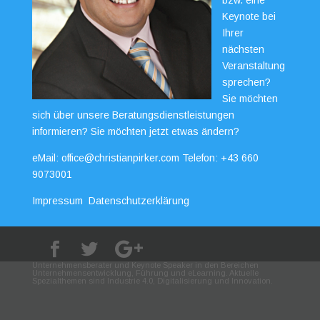
Keynote bei
Ihrer
nächsten
Veranstaltung
sprechen?
Sie möchten
sich über unsere Beratungsdienstleistungen
informieren? Sie möchten jetzt etwas ändern?
eMail:
office@christianpirker.com
Telefon:
+43 660
9073001
Impressum
Datenschutzerklärung
Unternehmensberater und Keynote Speaker in den Bereichen
Unternehmensentwicklung, Führung und eLearning. Aktuelle
Spezialthemen sind Industrie 4.0, Digitalisierung und Innovation.