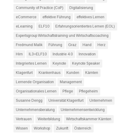
Community of Practice (CoP)
Digitalisierung
eCommerce
effektive Führung
effektives Lernen
eLearning
ELF10
Erfahrungsorientiertes Lernen (EOL)
Expertsgroup Wirtschaftstraining und Wirtschaftscoaching
Fredmund Malik
Führung
Graz
Hand
Herz
Hirn
IL3=ELF10
Industrie 4.0
Innovation
Integriertes Lernen
Keynote
Keynote Speaker
Klagenfurt
Krankenhaus
Kunden
Kärnten
Lernende Organisation
Management
Organisationales Lernen
Pflege
Pflegeheim
Susanne Dengg
Universität Klagenfurt
Unternehmen
Unternehmensberatung
Unternehmensentwicklung
Vertrauen
Weiterbildung
Wirtschaftskammer Kärnten
Wissen
Workshop
Zukunft
Österreich