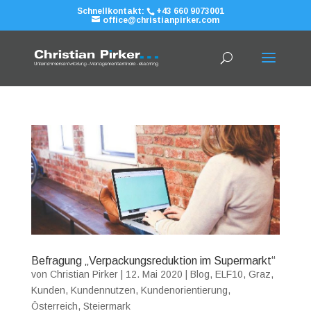
Schnellkontakt:
+43 660 9073001
office@christianpirker.com
Befragung „Verpackungsreduktion im Supermarkt“
von
Christian Pirker
|
12. Mai 2020
|
Blog
,
ELF10
,
Graz
,
Kunden
,
Kundennutzen
,
Kundenorientierung
,
Österreich
,
Steiermark