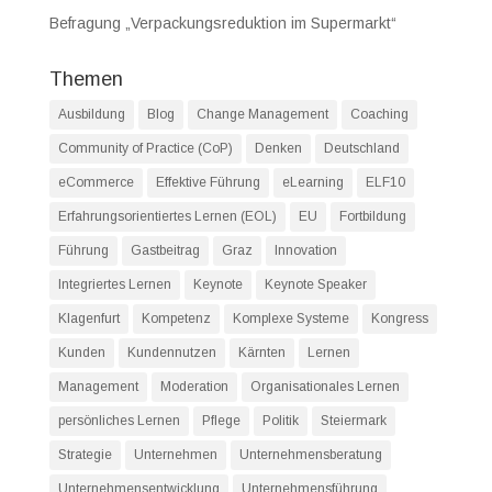
Befragung „Verpackungsreduktion im Supermarkt“
Themen
Ausbildung
Blog
Change Management
Coaching
Community of Practice (CoP)
Denken
Deutschland
eCommerce
Effektive Führung
eLearning
ELF10
Erfahrungsorientiertes Lernen (EOL)
EU
Fortbildung
Führung
Gastbeitrag
Graz
Innovation
Integriertes Lernen
Keynote
Keynote Speaker
Klagenfurt
Kompetenz
Komplexe Systeme
Kongress
Kunden
Kundennutzen
Kärnten
Lernen
Management
Moderation
Organisationales Lernen
persönliches Lernen
Pflege
Politik
Steiermark
Strategie
Unternehmen
Unternehmensberatung
Unternehmensentwicklung
Unternehmensführung