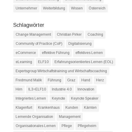
Unternehmer
Weiterbildung
Wissen
Österreich
Schlagwörter
Change Management
Christian Pirker
Coaching
Community of Practice (CoP)
Digitalisierung
eCommerce
effektive Führung
effektives Lernen
eLearning
ELF10
Erfahrungsorientiertes Lernen (EOL)
Expertsgroup Wirtschaftstraining und Wirtschaftscoaching
Fredmund Malik
Führung
Graz
Hand
Herz
Hirn
IL3=ELF10
Industrie 4.0
Innovation
Integriertes Lernen
Keynote
Keynote Speaker
Klagenfurt
Krankenhaus
Kunden
Kärnten
Lernende Organisation
Management
Organisationales Lernen
Pflege
Pflegeheim