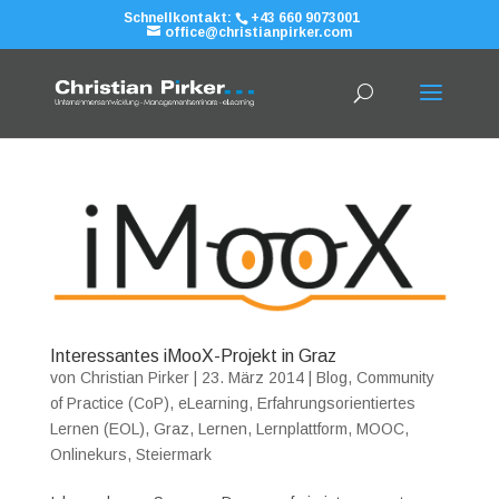
Schnellkontakt:
+43 660 9073001
office@christianpirker.com
Interessantes iMooX-Projekt in Graz
von
Christian Pirker
|
23. März 2014
|
Blog
,
Community
of Practice (CoP)
,
eLearning
,
Erfahrungsorientiertes
Lernen (EOL)
,
Graz
,
Lernen
,
Lernplattform
,
MOOC
,
Onlinekurs
,
Steiermark